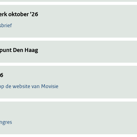
rk oktober ’26
brief
punt Den Haag
26
op de website van Movisie
ongres