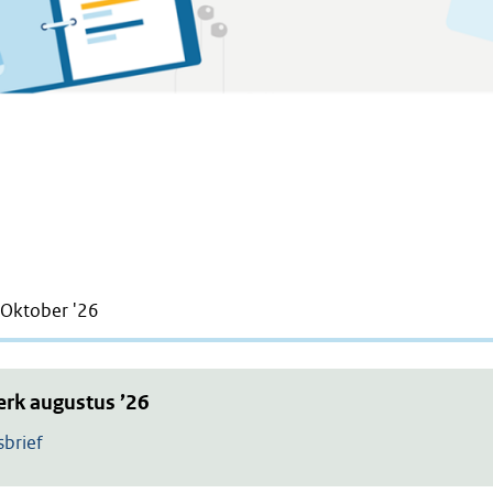
Oktober '26
rk augustus ’26
brief