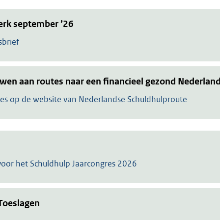
erk september ’26
brief
en aan routes naar een financieel gezond Nederlan
res op de website van Nederlandse Schuldhulproute
voor het Schuldhulp Jaarcongres 2026
 Toeslagen