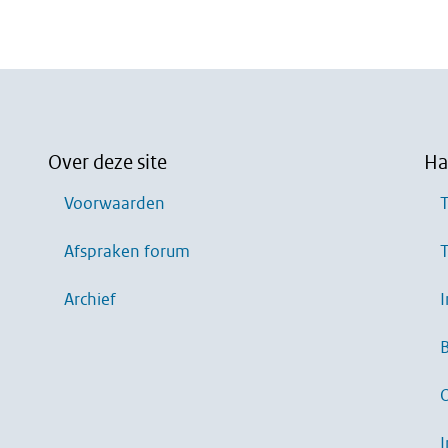
Over deze site
Ha
Voorwaarden
T
Afspraken forum
T
Archief
I
B
I