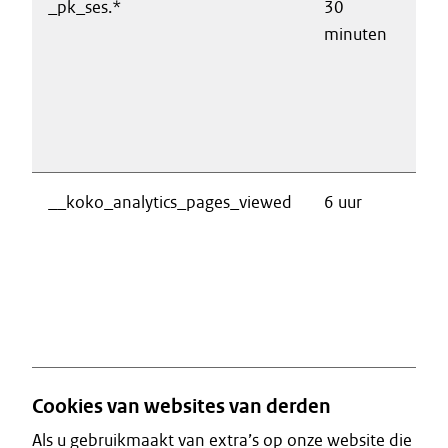
_pk_ses.*
30
R
minuten
b
w
v
a
w
__koko_analytics_pages_viewed
6 uur
R
b
w
v
a
w
Cookies van websites van derden
Als u gebruikmaakt van extra’s op onze website die