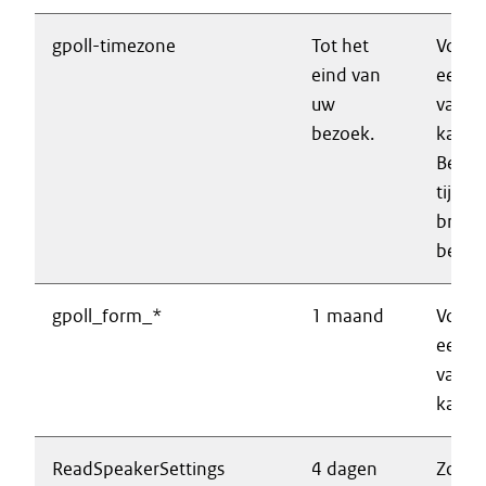
gpoll-timezone
Tot het
Voork
eind van
een e
uw
vaker
bezoek.
kan w
Bevat
tijdzo
brows
bezoe
gpoll_form_*
1 maand
Voork
een e
vaker
kan w
ReadSpeakerSettings
4 dagen
Zorgt