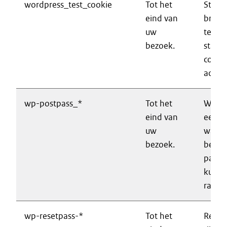
wordpress_test_cookie
Tot het
Stelt 
eind van
brows
uw
techni
bezoek.
staat 
cookie
accep
wp-postpass_*
Tot het
Wordt
eind van
een m
uw
wach
bezoek.
beveil
pagin
kunn
raadp
wp-resetpass-*
Tot het
Regist