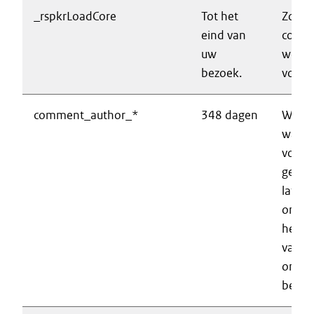
_rspkrLoadCore
Tot het
Zorgt
eind van
correc
uw
werki
bezoek.
voorle
comment_author_*
348 dagen
Wordt
wanne
voor k
gegev
laten
ontho
het p
van ee
onder
berich