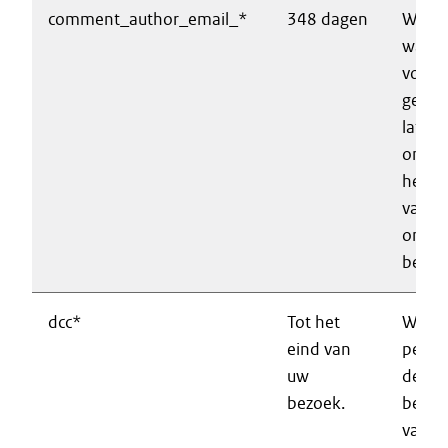
comment_author_email_*
348 dagen
Wordt
wanne
voor k
gegev
laten
ontho
het p
van ee
onder
berich
dcc*
Tot het
Waarb
eind van
perfo
uw
de
bezoek.
besch
van d