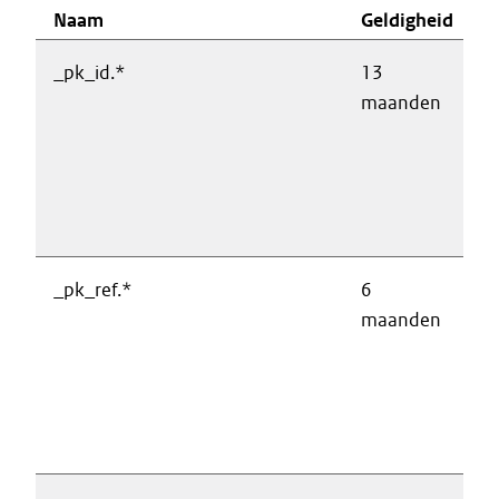
Naam
Geldigheid
D
_pk_id.*
13
R
maanden
b
w
v
a
w
_pk_ref.*
6
R
maanden
b
w
v
a
w