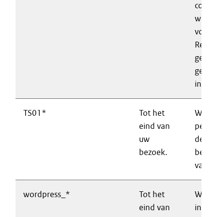
correc
werki
voorle
Regist
gebru
gewij
instel
TS01*
Tot het
Waarb
eind van
perfo
uw
de
bezoek.
besch
van d
wordpress_*
Tot het
Wordt
eind van
inlog