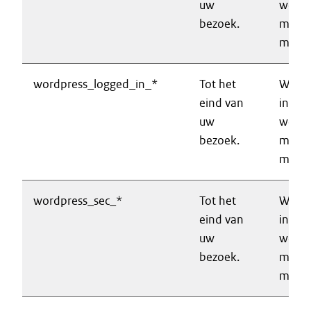
uw
websi
bezoek.
mogeli
make
wordpress_logged_in_*
Tot het
Wordt
eind van
inlog
uw
websi
bezoek.
mogeli
make
wordpress_sec_*
Tot het
Wordt
eind van
inlog
uw
websi
bezoek.
mogeli
make