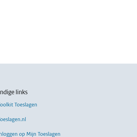
ndige links
oolkit Toeslagen
oeslagen.nl
nloggen op Mijn Toeslagen