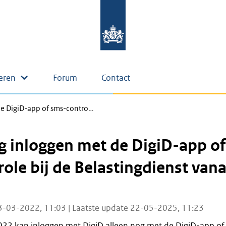
eren
Forum
Contact
de DigiD-app of sms-contro…
g inloggen met de DigiD-app of
ole bij de Belastingdienst vana
3-03-2022, 11:03 | Laatste update 22-05-2025, 11:23
022 kan inloggen met DigiD alleen nog met de DigiD-app of