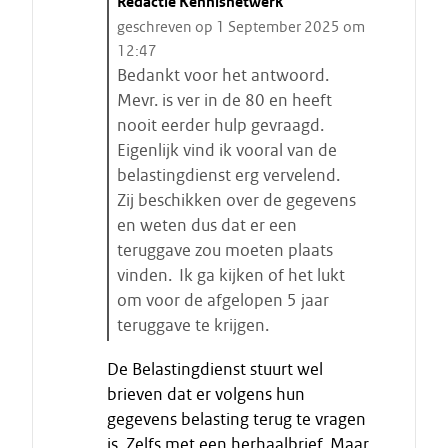
C
Redactie Kennisnetwerk
i
geschreven op 1 September 2025 om
t
12:47
a
Bedankt voor het antwoord.
a
Mevr. is ver in de 80 en heeft
t
nooit eerder hulp gevraagd.
s
Eigenlijk vind ik vooral van de
t
belastingdienst erg vervelend.
a
Zij beschikken over de gegevens
r
en weten dus dat er een
t
teruggave zou moeten plaats
e
vinden. Ik ga kijken of het lukt
n
om voor de afgelopen 5 jaar
teruggave te krijgen.
E
De Belastingdienst stuurt wel
i
brieven dat er volgens hun
n
gegevens belasting terug te vragen
d
is. Zelfs met een herhaalbrief. Maar
e