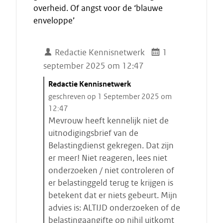
overheid. Of angst voor de ‘blauwe
enveloppe’
Redactie Kennisnetwerk
1
september 2025 om 12:47
C
Redactie Kennisnetwerk
i
geschreven op 1 September 2025 om
t
12:47
a
Mevrouw heeft kennelijk niet de
a
uitnodigingsbrief van de
t
Belastingdienst gekregen. Dat zijn
s
er meer! Niet reageren, lees niet
t
onderzoeken / niet controleren of
a
er belastinggeld terug te krijgen is
r
betekent dat er niets gebeurt. Mijn
t
advies is: ALTIJD onderzoeken of de
e
belastingaangifte op nihil uitkomt