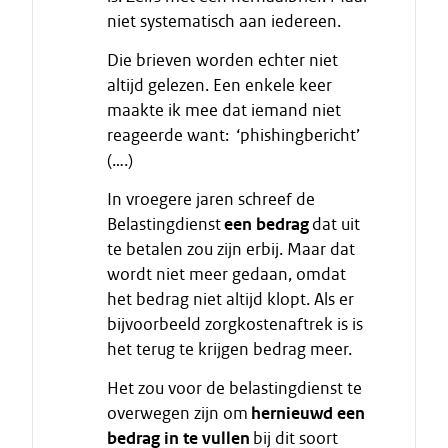
niet systematisch aan iedereen.
c
i
Die brieven worden echter niet
t
altijd gelezen. Een enkele keer
a
maakte ik mee dat iemand niet
a
reageerde want: ‘phishingbericht’
t
(….)
In vroegere jaren schreef de
Belastingdienst
een bedrag
dat uit
te betalen zou zijn erbij. Maar dat
wordt niet meer gedaan, omdat
het bedrag niet altijd klopt. Als er
bijvoorbeeld zorgkostenaftrek is is
het terug te krijgen bedrag meer.
Het zou voor de belastingdienst te
overwegen zijn om
hernieuwd een
bedrag in te vullen
bij dit soort