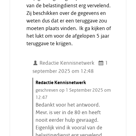
van de belastingdienst erg vervelend.
e
Zij beschikken over de gegevens en
c
i
weten dus dat er een teruggave zou
t
moeten plaats vinden. Ik ga kijken of
a
het lukt om voor de afgelopen 5 jaar
a
teruggave te krijgen.
t
Redactie Kennisnetwerk
1
september 2025 om 12:48
C
Redactie Kennisnetwerk
i
geschreven op 1 September 2025 om
t
12:47
a
Bedankt voor het antwoord.
a
Mevr. is ver in de 80 en heeft
t
nooit eerder hulp gevraagd.
s
Eigenlijk vind ik vooral van de
t
belastingdienst erg vervelend.