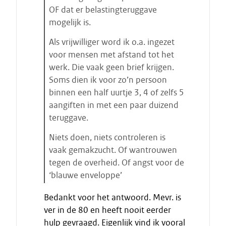
n
OF dat er belastingteruggave
mogelijk is.
Als vrijwilliger word ik o.a. ingezet
voor mensen met afstand tot het
werk. Die vaak geen brief krijgen.
Soms dien ik voor zo’n persoon
binnen een half uurtje 3, 4 of zelfs 5
aangiften in met een paar duizend
teruggave.
Niets doen, niets controleren is
vaak gemakzucht. Of wantrouwen
tegen de overheid. Of angst voor de
‘blauwe enveloppe’
E
Bedankt voor het antwoord. Mevr. is
i
ver in de 80 en heeft nooit eerder
n
hulp gevraagd. Eigenlijk vind ik vooral
d