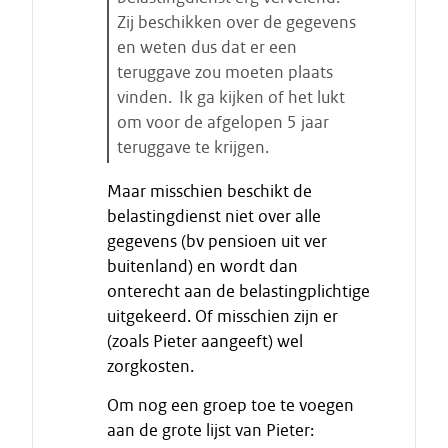
a
Zij beschikken over de gegevens
r
en weten dus dat er een
t
teruggave zou moeten plaats
e
vinden. Ik ga kijken of het lukt
n
om voor de afgelopen 5 jaar
teruggave te krijgen.
E
Maar misschien beschikt de
i
belastingdienst niet over alle
n
gegevens (bv pensioen uit ver
d
buitenland) en wordt dan
e
onterecht aan de belastingplichtige
c
i
uitgekeerd. Of misschien zijn er
t
(zoals Pieter aangeeft) wel
a
zorgkosten.
a
Om nog een groep toe te voegen
t
aan de grote lijst van Pieter: