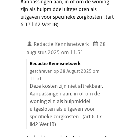
Aanpassingen aan, in of om de woning
zijn als hulpmiddel uitgesloten als
uitgaven voor specifieke zorgkosten . (art
6.17 lid2 Wet IB)
Redactie Kennisnetwerk
28
augustus 2025 om 11:51
C
Redactie Kennisnetwerk
i
geschreven op 28 August 2025 om
t
11:51
a
Deze kosten zijn niet aftrekbaar.
a
Aanpassingen aan, in of om de
t
woning zijn als hulpmiddel
s
uitgesloten als uitgaven voor
t
specifieke zorgkosten . (art 6.17
a
lid2 Wet IB)
r
E
t