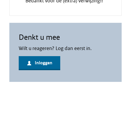
Bedankt voor de (extra) verwijzing!!
i
e
n
n
d
e
c
Denkt u mee
i
t
Wilt u reageren? Log dan eerst in.
a
a
Inloggen
t