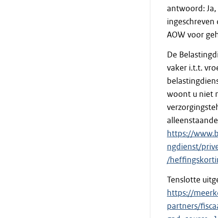
antwoord: Ja, 
ingeschreven o
AOW voor geh
De Belastingd
vaker i.t.t. v
belastingdien
woont u niet 
verzorgingste
alleenstaande
https://www.b
ngdienst/priv
/heffingskor
Tenslotte uitg
https://meerk
partners/fisc