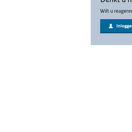
Wilt u reagere
Inlogge