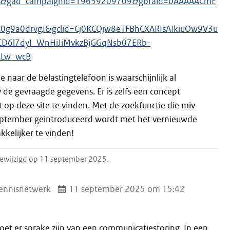
1&gad_campaignid=19659209709&gbraid=0AAAAACmE
0g9a0drvgJ&gclid=Cj0KCQjw8eTFBhCXARIsAIkiuOw9V3u
D6l7dyI_WnHiJiMvkzBjGGqNsb07ERb-
ALw_wcB
e naar de belastingtelefoon is waarschijnlijk al
 de gevraagde gegevens. Er is zelfs een concept
 op deze site te vinden. Met de zoekfunctie die miv
eptember geintroduceerd wordt met het vernieuwde
kelijker te vinden!
 gewijzigd op 11 september 2025.
ennisnetwerk
11 september 2025 om 15:42
oet er sprake zijn van een communicatiestoring. In een