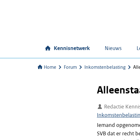
Kennisnetwerk
Nieuws
L
Home
Forum
Inkomstenbelasting
All
Alleenst
Redactie Kenni
Inkomstenbelasti
Iemand opgenomen 
SVB dat er recht b