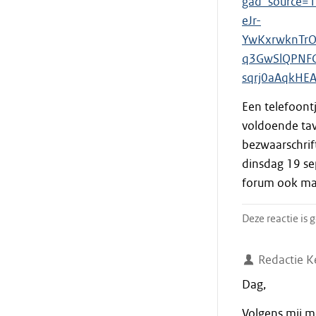
gad_source=
eJr-
YwKxrwknTrO
q3GwSlQPNFC
sqrj0aAqkHE
Een telefoontj
voldoende tav
bezwaarschrift
dinsdag 19 s
forum ook mak
Deze reactie is
Redactie K
Dag,
Volgens mij m