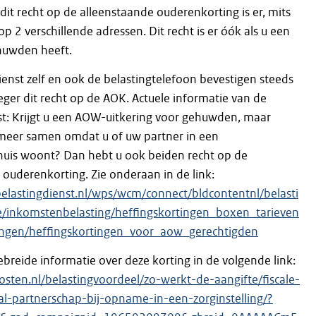
dit recht op de alleenstaande ouderenkorting is er, mits
p 2 verschillende adressen. Dit recht is er óók als u een
uwden heeft.
ienst zelf en ook de belastingtelefoon bevestigen steeds
roeger dit recht op de AOK. Actuele informatie van de
st: Krijgt u een AOW-uitkering voor gehuwden, maar
meer samen omdat u of uw partner in een
huis woont? Dan hebt u ook beiden recht op de
 ouderenkorting. Zie onderaan in de link:
elastingdienst.nl/wps/wcm/connect/bldcontentnl/belasti
e/inkomstenbelasting/heffingskortingen_boxen_tarieven
tingen/heffingskortingen_voor_aow_gerechtigden
ebreide informatie over deze korting in de volgende link:
osten.nl/belastingvoordeel/zo-werkt-de-aangifte/fiscale-
aal-partnerschap-bij-opname-in-een-zorginstelling/?