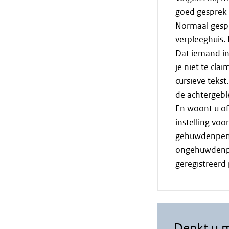
goed gesprek 
Normaal gespr
verpleeghuis.
Dat iemand in
je niet te cla
cursieve tekst
de achtergebl
En woont u of 
instelling vo
gehuwdenpens
ongehuwdenpen
geregistreerd 
Denkt u 