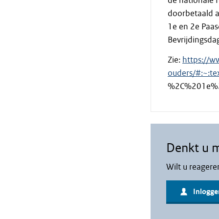
de nationale 
doorbetaald a
1e en 2e Paas
Bevrijdingsdag
Zie:
https://w
ouders/#:~:
%2C%201e%2
Denkt u 
Wilt u reagere
Inlogge