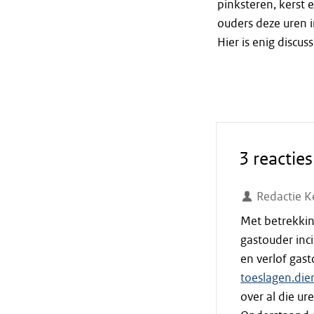
pinksteren, kerst 
ouders deze uren 
Hier is enig discus
3 reacties
Redactie K
Met betrekkin
gastouder inci
en verlof ga
toeslagen.die
over al die u