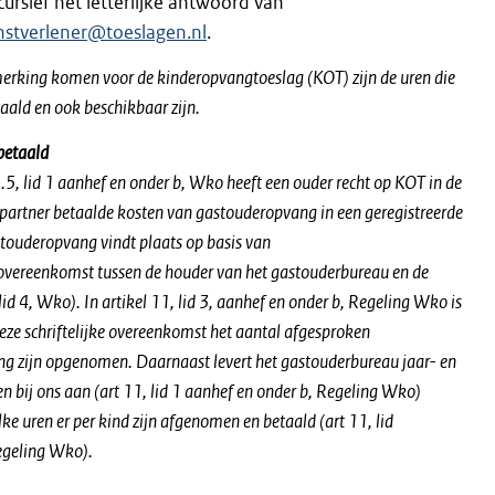
ursief het letterlijke antwoord van
nstverlener@toeslagen.nl
.
erking komen voor de kinderopvangtoeslag (KOT) zijn de uren die
taald en ook
beschikbaar zijn.
betaald
1.5, lid 1 aanhef en onder b, Wko heeft een ouder recht op KOT in de
 partner
betaalde kosten van gastouderopvang in een geregistreerde
touderopvang vindt plaats op basis van
e overeenkomst tussen de houder van het gastouderbureau en de
lid 4, Wko). In artikel
11, lid 3, aanhef en onder b, Regeling Wko is
deze schriftelijke overeenkomst het aantal afgesproken
g zijn opgenomen. Daarnaast levert het gastouderbureau jaar- en
 bij ons aan (art
11, lid 1 aanhef en onder b, Regeling Wko)
lke uren er per kind zijn afgenomen en betaald (art 11, lid
Regeling Wko).