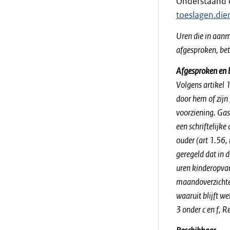
Onderstaand c
toeslagen.die
Uren die in aanm
afgesproken, be
Afgesproken en 
Volgens artikel 
door hem of zijn
voorziening. Gas
een schriftelijk
ouder (art 1.56, 
geregeld dat in 
uren kinderopvan
maandoverzichten
waaruit blijft we
3 onder c en f, 