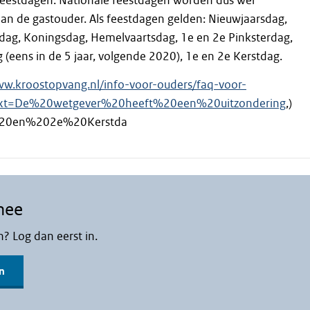
feestdagen. Nationale feestdagen worden dus wel
an de gastouder. Als feestdagen gelden: Nieuwjaarsdag,
dag, Koningsdag, Hemelvaartsdag, 1e en 2e Pinksterdag,
 (eens in de 5 jaar, volgende 2020), 1e en 2e Kerstdag.
ww.kroostopvang.nl/info-voor-ouders/faq-voor-
text=De%20wetgever%20heeft%20een%20uitzondering
,)
0en%202e%20Kerstda
mee
n? Log dan eerst in.
n