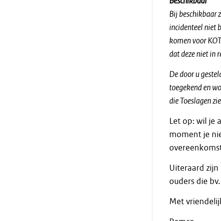
Beschikbaar
Bij beschikbaar z
incidenteel niet 
komen voor KOT. 
dat deze niet in
De door u gesteld
toegekend en word
die Toeslagen zie
Let op: wil j
moment je nie
overeenkomst
Uiteraard zij
ouders die bv.
Met vriendelij