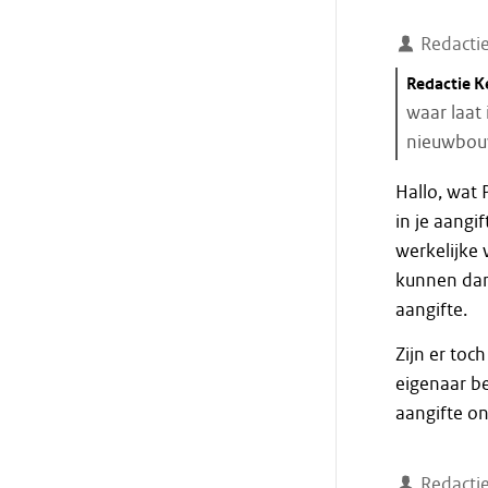
Redacti
Citaat
Redactie 
starten
waar laat 
nieuwbouw
Einde
Hallo, wat P
citaat
in je aangi
werkelijke
kunnen dan
aangifte.
Zijn er toc
eigenaar b
aangifte o
Redacti