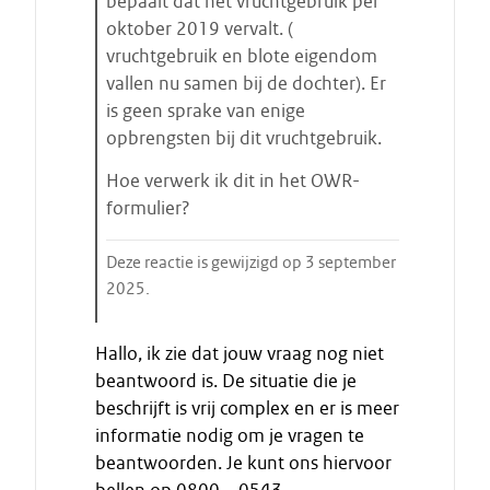
bepaalt dat het vruchtgebruik per
oktober 2019 vervalt. (
vruchtgebruik en blote eigendom
vallen nu samen bij de dochter). Er
is geen sprake van enige
opbrengsten bij dit vruchtgebruik.
Hoe verwerk ik dit in het OWR-
formulier?
Deze reactie is gewijzigd op 3 september
2025.
E
Hallo, ik zie dat jouw vraag nog niet
i
beantwoord is. De situatie die je
n
beschrijft is vrij complex en er is meer
d
informatie nodig om je vragen te
e
beantwoorden. Je kunt ons hiervoor
c
i