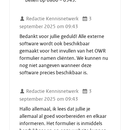
bellen op 0800 – 0543.
t
a
Redactie Kennisnetwerk
3
a
september 2025 om 09:43
t
Bedankt voor jullie geduld! Alle externe
software wordt ook beschikbaar
gemaakt voor het invullen van het OWR
formulier namen cliënten. We kunnen nu
nog niet aangeven wanneer deze
software precies beschikbaar is.
Redactie Kennisnetwerk
3
september 2025 om 09:43
Hallo allemaal, ik lees dat jullie je
allemaal al goed voorbereiden en elkaar
informeren. Het formulier is inmiddels