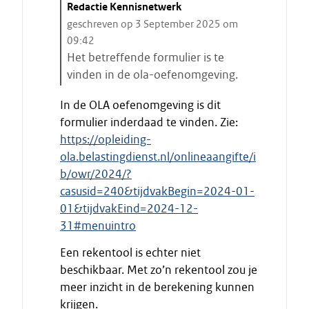
C
Redactie Kennisnetwerk
i
geschreven op 3 September 2025 om
t
09:42
a
Het betreffende formulier is te
a
vinden in de ola-oefenomgeving.
t
E
In de OLA oefenomgeving is dit
s
i
formulier inderdaad te vinden. Zie:
t
n
a
https://opleiding-
d
r
ola.belastingdienst.nl/onlineaangifte/i
e
t
b/owr/2024/?
c
e
i
casusid=240&tijdvakBegin=2024-01-
n
t
01&tijdvakEind=2024-12-
a
31#menuintro
a
Een rekentool is echter niet
t
beschikbaar. Met zo’n rekentool zou je
meer inzicht in de berekening kunnen
krijgen.