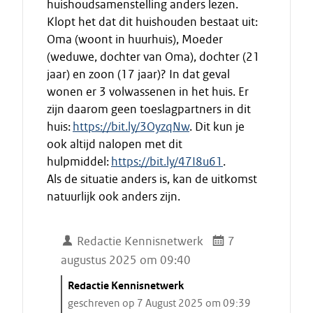
huishoudsamenstelling anders lezen.
Klopt het dat dit huishouden bestaat uit:
Oma (woont in huurhuis), Moeder
(weduwe, dochter van Oma), dochter (21
jaar) en zoon (17 jaar)? In dat geval
wonen er 3 volwassenen in het huis. Er
zijn daarom geen toeslagpartners in dit
huis:
https://bit.ly/3OyzqNw
. Dit kun je
ook altijd nalopen met dit
hulpmiddel:
https://bit.ly/47I8u61
.
Als de situatie anders is, kan de uitkomst
natuurlijk ook anders zijn.
Redactie Kennisnetwerk
7
augustus 2025 om 09:40
C
Redactie Kennisnetwerk
i
geschreven op 7 August 2025 om 09:39