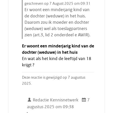
i
geschreven op 7 August 2025 om 09:31
t
Er woont een minderjarig kind van
a
de dochter (weduwe) in het huis.
a
Daarom zou ik moeder en dochter
t
(weduwe) wel als toeslagpartners
s
zien (art.3, lid 2 onderdeel e AWIR).
t
E
a
Er woont een minderjarig kind van de
i
r
dochter (weduwe) in het huis
n
t
En wat als het kind de leeftijd van 18
d
e
krijgt ?
e
n
c
i
Deze reactie is gewijzigd op 7 augustus
t
2025.
a
a
Redactie Kennisnetwerk
7
t
augustus 2025 om 09:38