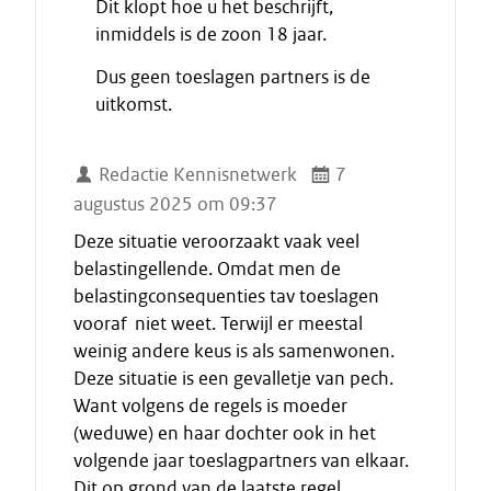
Dit klopt hoe u het beschrijft,
i
inmiddels is de zoon 18 jaar.
n
d
Dus geen toeslagen partners is de
e
uitkomst.
c
i
t
Redactie Kennisnetwerk
7
a
augustus 2025 om 09:37
a
Deze situatie veroorzaakt vaak veel
t
belastingellende. Omdat men de
belastingconsequenties tav toeslagen
vooraf niet weet. Terwijl er meestal
weinig andere keus is als samenwonen.
Deze situatie is een gevalletje van pech.
Want volgens de regels is moeder
(weduwe) en haar dochter ook in het
volgende jaar toeslagpartners van elkaar.
Dit op grond van de laatste regel