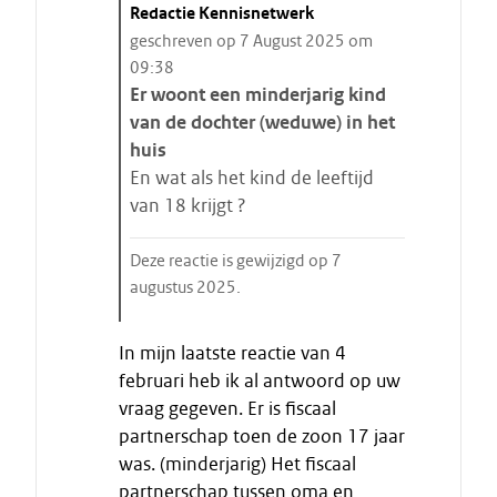
C
Redactie Kennisnetwerk
i
geschreven op 7 August 2025 om
t
09:38
a
Er woont een minderjarig kind
a
van de dochter (weduwe) in het
t
huis
s
En wat als het kind de leeftijd
t
van 18 krijgt ?
a
r
Deze reactie is gewijzigd op 7
t
augustus 2025.
e
E
n
In mijn laatste reactie van 4
i
februari heb ik al antwoord op uw
n
vraag gegeven. Er is fiscaal
d
partnerschap toen de zoon 17 jaar
e
was. (minderjarig) Het fiscaal
c
i
partnerschap tussen oma en