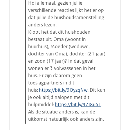
t
Hoi allemaal, gezien jullie
a
verschillende reacties lijkt het er op
a
dat jullie de huishoudsamenstelling
t
anders lezen.
s
Klopt het dat dit huishouden
t
bestaat uit: Oma (woont in
a
huurhuis), Moeder (weduwe,
r
dochter van Oma), dochter (21 jaar)
t
en zoon (17 jaar)? In dat geval
e
wonen er 3 volwassenen in het
n
huis. Er zijn daarom geen
toeslagpartners in dit
huis:
https://bit.ly/3OyzqNw
. Dit kun
je ook altijd nalopen met dit
hulpmiddel:
https://bit.ly/47I8u61
.
Als de situatie anders is, kan de
uitkomst natuurlijk ook anders zijn.
E