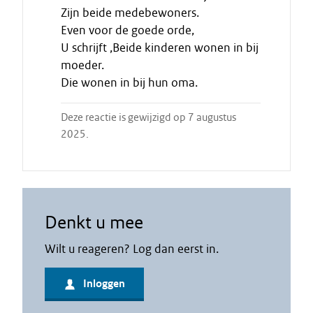
n
Zijn beide medebewoners.
c
i
Even voor de goede orde,
t
U schrijft ,Beide kinderen wonen in bij
a
moeder.
a
Die wonen in bij hun oma.
t
Deze reactie is gewijzigd op 7 augustus
2025.
Denkt u mee
Wilt u reageren? Log dan eerst in.
Inloggen