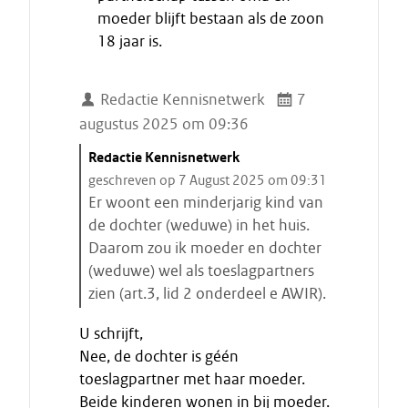
t
moeder blijft bestaan als de zoon
a
18 jaar is.
a
t
Redactie Kennisnetwerk
7
augustus 2025 om 09:36
C
Redactie Kennisnetwerk
i
geschreven op 7 August 2025 om 09:31
t
Er woont een minderjarig kind van
a
de dochter (weduwe) in het huis.
a
Daarom zou ik moeder en dochter
t
(weduwe) wel als toeslagpartners
s
zien (art.3, lid 2 onderdeel e AWIR).
t
E
a
U schrijft,
i
r
Nee, de dochter is géén
n
t
toeslagpartner met haar moeder.
d
e
Beide kinderen wonen in bij moeder.
e