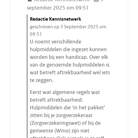
september 2025 om 09:51
C
Redactie Kennisnetwerk
i
geschreven op 3 September 2025 om
t
09:51
a
U noemt verschillende
a
hulpmiddelen die ingezet kunnen
t
worden bij een handicap. Over elk
s
van de genoemde hulpmiddelen is
t
wat betreft aftrekbaarheid wel iets
a
te zeggen.
r
Eerst wat algemene regels wat
t
betreft aftrekbaarheid:
e
Hulpmiddelen die ‘in het pakket’
n
zitten bij je zorgverzekeraar
(Zorgverzekeringswet) of bij de
gemeente (Wmo) zijn niet