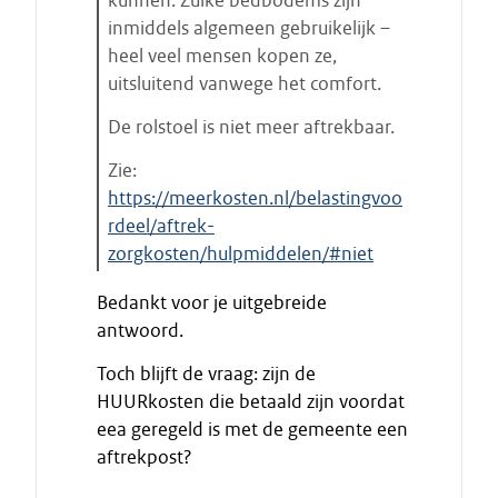
kunnen. Zulke bedbodems zijn
inmiddels algemeen gebruikelijk –
heel veel mensen kopen ze,
uitsluitend vanwege het comfort.
De rolstoel is niet meer aftrekbaar.
Zie:
https://meerkosten.nl/belastingvoo
rdeel/aftrek-
zorgkosten/hulpmiddelen/#niet
E
Bedankt voor je uitgebreide
i
antwoord.
n
d
Toch blijft de vraag: zijn de
e
HUURkosten die betaald zijn voordat
c
eea geregeld is met de gemeente een
i
aftrekpost?
t
a