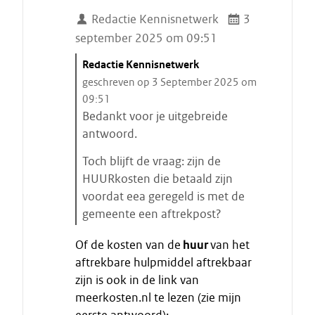
a
Redactie Kennisnetwerk
3
t
september 2025 om 09:51
C
Redactie Kennisnetwerk
i
geschreven op 3 September 2025 om
t
09:51
a
Bedankt voor je uitgebreide
a
antwoord.
t
Toch blijft de vraag: zijn de
s
HUURkosten die betaald zijn
t
voordat eea geregeld is met de
a
gemeente een aftrekpost?
r
E
t
Of de kosten van de
huur
van het
i
e
aftrekbare hulpmiddel aftrekbaar
n
n
zijn is ook in de link van
d
meerkosten.nl te lezen (zie mijn
e
c