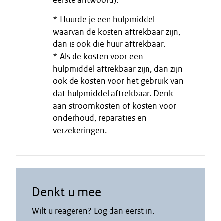
eerste antwoord):
i
* Huurde je een hulpmiddel
t
waarvan de kosten aftrekbaar zijn,
a
dan is ook die huur aftrekbaar.
a
* Als de kosten voor een
t
hulpmiddel aftrekbaar zijn, dan zijn
ook de kosten voor het gebruik van
dat hulpmiddel aftrekbaar. Denk
aan stroomkosten of kosten voor
onderhoud, reparaties en
verzekeringen.
Denkt u mee
Wilt u reageren? Log dan eerst in.