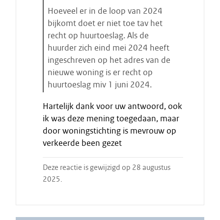
Hoeveel er in de loop van 2024
bijkomt doet er niet toe tav het
recht op huurtoeslag. Als de
huurder zich eind mei 2024 heeft
ingeschreven op het adres van de
nieuwe woning is er recht op
huurtoeslag miv 1 juni 2024.
E
Hartelijk dank voor uw antwoord, ook
i
ik was deze mening toegedaan, maar
n
door woningstichting is mevrouw op
d
verkeerde been gezet
e
c
i
Deze reactie is gewijzigd op 28 augustus
t
2025.
a
a
t