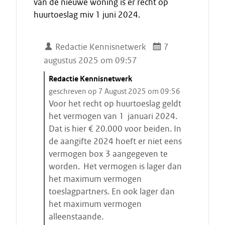
van de nieuwe woning is er recht op
huurtoeslag miv 1 juni 2024.
Redactie Kennisnetwerk
7
augustus 2025 om 09:57
C
Redactie Kennisnetwerk
i
geschreven op 7 August 2025 om 09:56
t
Voor het recht op huurtoeslag geldt
a
het vermogen van 1 januari 2024.
a
Dat is hier € 20.000 voor beiden. In
t
de aangifte 2024 hoeft er niet eens
s
vermogen box 3 aangegeven te
t
worden. Het vermogen is lager dan
a
het maximum vermogen
r
toeslagpartners. En ook lager dan
t
het maximum vermogen
e
alleenstaande.
n