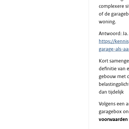
complexere sit
of de garageb
woning.
Antwoord: Ja. 
https://kenni
garage-als-a
Kort samenge
definitie van
gebouw met d
belastingplic
dan tijdelijk
Volgens een a
garagebox ond
voorwaarden