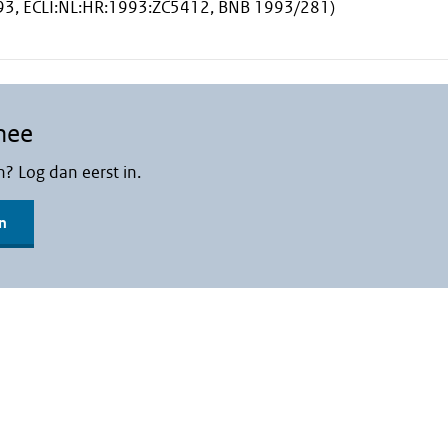
993, ECLI:NL:HR:1993:ZC5412, BNB 1993/281)
mee
n? Log dan eerst in.
n