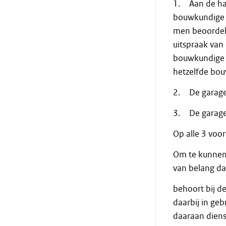
1. Aan de han
bouwkundige s
men beoordele
uitspraak van
bouwkundige s
hetzelfde bo
2. De garage 
3. De garage 
Op alle 3 voo
Om te kunnen 
van belang d
behoort bij d
daarbij in gebr
daaraan dienst