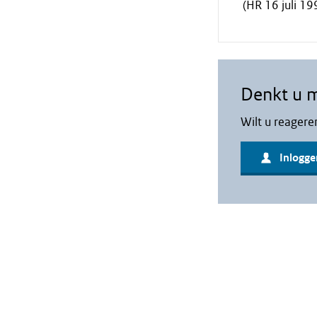
(HR 16 juli 1
Denkt u 
Wilt u reagere
Inlogge