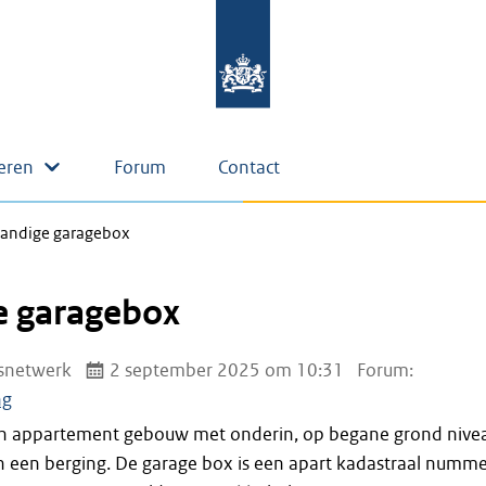
eren
Forum
Contact
pandige garagebox
e garagebox
snetwerk
2 september 2025 om 10:31
Forum:
ng
en appartement gebouw met onderin, op begane grond nive
n een berging. De garage box is een apart kadastraal numm