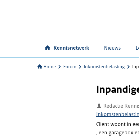
Kennisnetwerk
Nieuws
L
Home
Forum
Inkomstenbelasting
In
Inpandig
Redactie Kenni
Inkomstenbelasti
Client woont in e
, een garagebox e