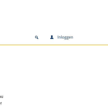
Inloggen
au
er