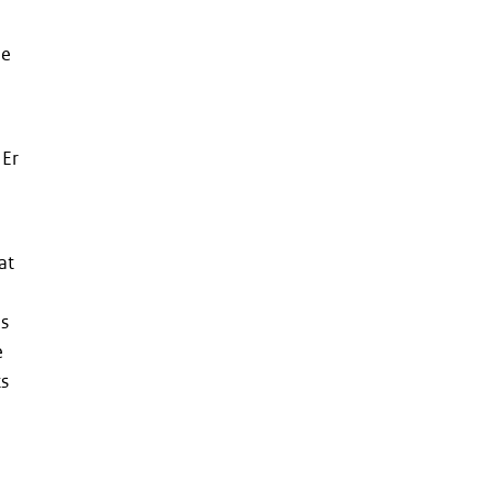
je
 Er
at
is
e
ts