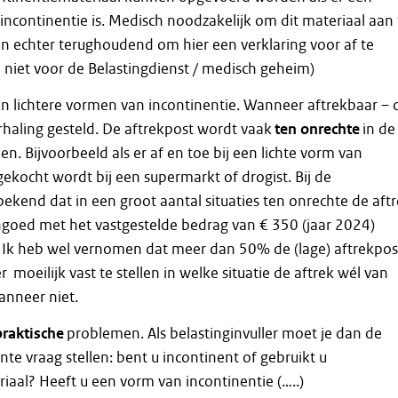
incontinentie is. Medisch noodzakelijk om dit materiaal aan 
ijn echter terughoudend om hier een verklaring voor af te
 niet voor de Belastingdienst / medisch geheim)
en lichtere vormen van incontinentie. Wanneer aftrekbaar – 
rhaling gesteld. De aftrekpost wordt vaak
ten onrechte
in de
. Bijvoorbeeld als er af en toe bij een lichte vorm van
 gekocht wordt bij een supermarkt of drogist. Bij de
 bekend dat in een groot aantal situaties ten onrechte de aft
goed met het vastgestelde bedrag van € 350 (jaar 2024)
 Ik heb wel vernomen dat meer dan 50% de (lage) aftrekpos
er moeilijk vast te stellen in welke situatie de aftrek wél van
anneer niet.
praktische
problemen. Als belastinginvuller moet je dan de
nte vraag stellen: bent u incontinent of gebruikt u
iaal? Heeft u een vorm van incontinentie (…..)