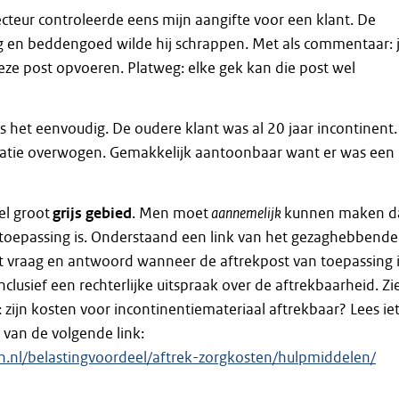
cteur controleerde eens mijn aangifte voor een klant. De
ng en beddengoed wilde hij schrappen. Met als commentaar: 
eze post opvoeren. Platweg: elke gek kan die post wel
as het eenvoudig. De oudere klant was al 20 jaar incontinent.
ratie overwogen. Gemakkelijk aantoonbaar want er was een
eel groot
grijs gebied
. Men moet
aannemelijk
kunnen maken d
 toepassing is. Onderstaand een link van het gezaghebbende
 vraag en antwoord wanneer de aftrekpost van toepassing 
nclusief een rechterlijke uitspraak over de aftrekbaarheid. Zi
: zijn kosten voor incontinentiemateriaal aftrekbaar? Lees ie
van de volgende link:
n.nl/belastingvoordeel/aftrek-zorgkosten/hulpmiddelen/