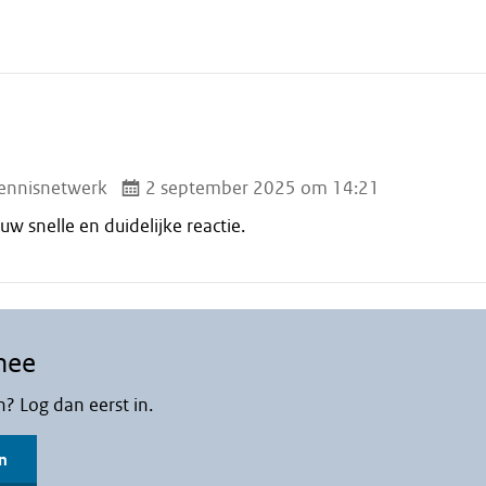
ennisnetwerk
2 september 2025 om 14:21
w snelle en duidelijke reactie.
mee
n? Log dan eerst in.
n