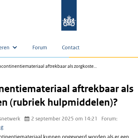
eren
Forum
Contact
incontinentiemateriaal aftrekbaar als zorgkoste…
inentiemateriaal aftrekbaar als
n (rubriek hulpmiddelen)?
snetwerk
2 september 2025 om 14:21
Forum:
ng
ntinentiemateriaal kunnen opgevoerd worden als er een