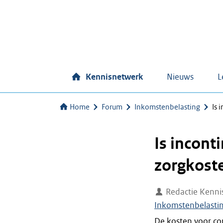
Kennisnetwerk
Nieuws
L
Home
Forum
Inkomstenbelasting
Is 
Is incont
zorgkoste
Redactie Kenni
Inkomstenbelasti
De kosten voor co