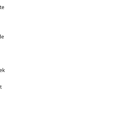
te
de
rek
t