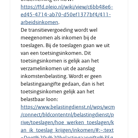
https://ffd.pleio.nl/wiki/view/c6bb48e6-
ed45-4714-ab70-d50ef1377bf4/411-
arbeidsinkomen
.
De transitievergoeding wordt wel
meegenomen als inkomen bij de
toeslagen. Bij de toeslagen gaan we uit
van een toetsingsinkomen. Dit
toetsingsinkomen is gelijk aan het
verzamelinkomen uit de aanslag
inkomstenbelasting. Wordt er geen
belastingaangifte gedaan, dan is het
toetsingsinkomen gelijk aan het
belastbaar loon:
https://www.belastingdienst.nl/wps/wcm
/connect/bldcontentnl/belastingdienst/p
rive/toeslagen/hoe_werken_toeslagen/k
an_ik_toeslag_krijgen/inkomen/#:~:text
=Doet%20u%20belastingaangifte%3F,g