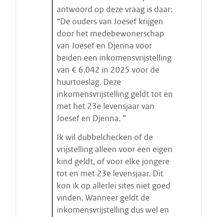
t
antwoord op deze vraag is daar:
s
“De ouders van Joesef krijgen
t
door het medebewonerschap
a
van Joesef en Djenna voor
r
beiden een inkomensvrijstelling
t
van € 6.042 in 2025 voor de
e
huurtoeslag. Deze
n
inkomensvrijstelling geldt tot en
met het 23e levensjaar van
Joesef en Djenna. ”
Ik wil dubbelchecken of de
vrijstelling alleen voor een eigen
kind geldt, of voor elke jongere
tot en met 23e levensjaar. Dit
kon ik op allerlei sites niet goed
vinden. Wanneer geldt de
inkomensvrijstelling dus wel en