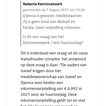
C
Redactie Kennisnetwerk
i
geschreven op 7 August 2025 om 10:00
t
Djenna is gewoon medebewoner.
a
Zij is geen kind van Abdoel en
a
Farida. Geen vrijstelling inkomen.
t
Is dit een vraag van het
s
Kennisnetwerk / test huurtoeslag?
t
E
a
Dit is inderdaad een vraag uit de casus
i
r
statushouder complex. het antwoord
n
t
op deze vraag is daar: “De ouders van
d
e
Joesef krijgen door het
e
n
medebewonerschap van Joesef en
c
i
Djenna voor beiden een
t
inkomensvrijstelling van € 6.042 in
a
2025 voor de huurtoeslag. Deze
a
inkomensvrijstelling geldt tot en met
t