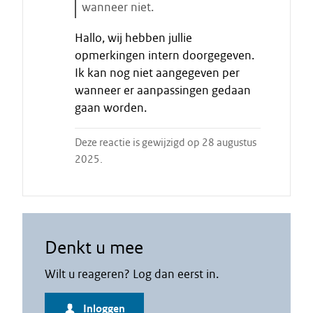
wanneer niet.
E
Hallo, wij hebben jullie
i
opmerkingen intern doorgegeven.
n
Ik kan nog niet aangegeven per
d
wanneer er aanpassingen gedaan
e
gaan worden.
c
i
t
Deze reactie is gewijzigd op 28 augustus
a
2025.
a
t
Denkt u mee
Wilt u reageren? Log dan eerst in.
Inloggen