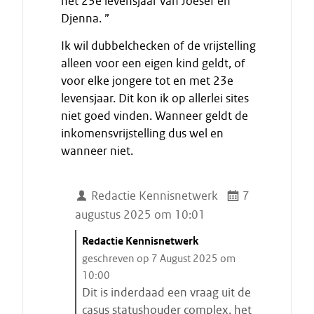
het 23e levensjaar van Joesef en
Djenna. ”
Ik wil dubbelchecken of de vrijstelling
alleen voor een eigen kind geldt, of
voor elke jongere tot en met 23e
levensjaar. Dit kon ik op allerlei sites
niet goed vinden. Wanneer geldt de
inkomensvrijstelling dus wel en
wanneer niet.
Redactie Kennisnetwerk
7
augustus 2025 om 10:01
C
Redactie Kennisnetwerk
i
geschreven op 7 August 2025 om
t
10:00
a
Dit is inderdaad een vraag uit de
a
casus statushouder complex. het