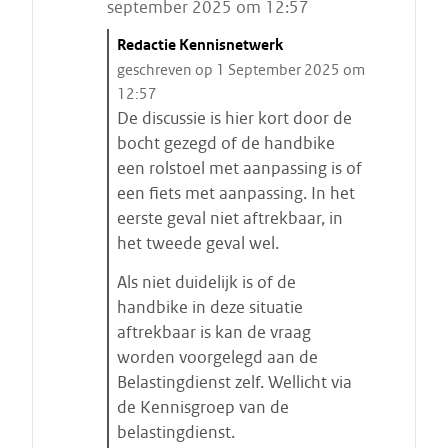
september 2025 om 12:57
C
Redactie Kennisnetwerk
i
geschreven op 1 September 2025 om
t
12:57
a
De discussie is hier kort door de
a
bocht gezegd of de handbike
t
een rolstoel met aanpassing is of
s
een fiets met aanpassing. In het
t
eerste geval niet aftrekbaar, in
a
het tweede geval wel.
r
Als niet duidelijk is of de
t
handbike in deze situatie
e
aftrekbaar is kan de vraag
n
worden voorgelegd aan de
Belastingdienst zelf. Wellicht via
de Kennisgroep van de
belastingdienst.