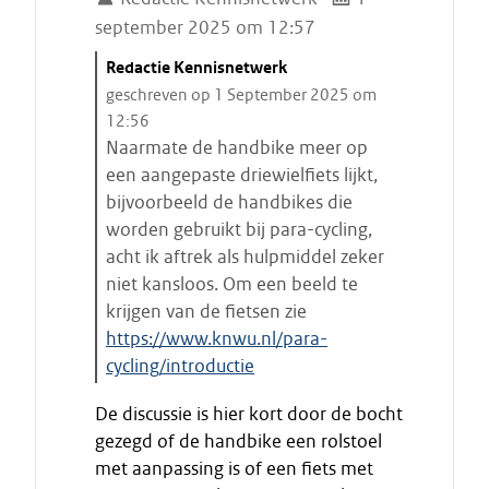
september 2025 om 12:57
C
Redactie Kennisnetwerk
i
geschreven op 1 September 2025 om
t
12:56
a
Naarmate de handbike meer op
a
een aangepaste driewielfiets lijkt,
t
bijvoorbeeld de handbikes die
s
worden gebruikt bij para-cycling,
t
acht ik aftrek als hulpmiddel zeker
a
niet kansloos. Om een beeld te
r
krijgen van de fietsen zie
t
https://www.knwu.nl/para-
e
cycling/introductie
n
E
De discussie is hier kort door de bocht
i
gezegd of de handbike een rolstoel
n
met aanpassing is of een fiets met
d