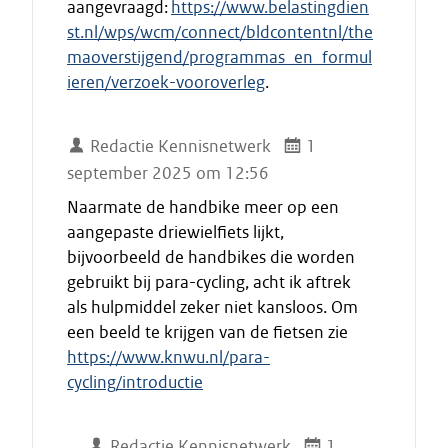
aangevraagd:
https://www.belastingdien
st.nl/wps/wcm/connect/bldcontentnl/the
maoverstijgend/programmas_en_formul
ieren/verzoek-vooroverleg
.
Redactie Kennisnetwerk
1
september 2025 om 12:56
Naarmate de handbike meer op een
aangepaste driewielfiets lijkt,
bijvoorbeeld de handbikes die worden
gebruikt bij para-cycling, acht ik aftrek
als hulpmiddel zeker niet kansloos. Om
een beeld te krijgen van de fietsen zie
https://www.knwu.nl/para-
cycling/introductie
Redactie Kennisnetwerk
1