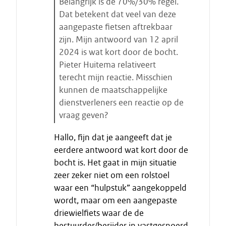
Belangrijk is de 70%/30% regel.
Dat betekent dat veel van deze
aangepaste fietsen aftrekbaar
zijn. Mijn antwoord van 12 april
2024 is wat kort door de bocht.
Pieter Huitema relativeert
terecht mijn reactie. Misschien
kunnen de maatschappelijke
dienstverleners een reactie op de
vraag geven?
E
Hallo, fijn dat je aangeeft dat je
i
eerdere antwoord wat kort door de
n
bocht is. Het gaat in mijn situatie
d
zeer zeker niet om een rolstoel
e
waar een “hulpstuk” aangekoppeld
c
i
wordt, maar om een aangepaste
t
driewielfiets waar de de
a
bestuurder/berijder in vastgesnoerd