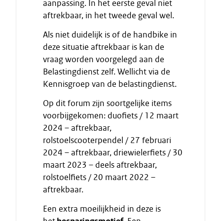
aanpassing. In het eerste geval niet
e
aftrekbaar, in het tweede geval wel.
c
i
Als niet duidelijk is of de handbike in
t
deze situatie aftrekbaar is kan de
a
vraag worden voorgelegd aan de
a
Belastingdienst zelf. Wellicht via de
t
Kennisgroep van de belastingdienst.
Op dit forum zijn soortgelijke items
voorbijgekomen: duofiets / 12 maart
2024 – aftrekbaar,
rolstoelscooterpendel / 27 februari
2024 – aftrekbaar, driewielerfiets / 30
maart 2023 – deels aftrekbaar,
rolstoelfiets / 20 maart 2022 –
aftrekbaar.
Een extra moeilijkheid in deze is