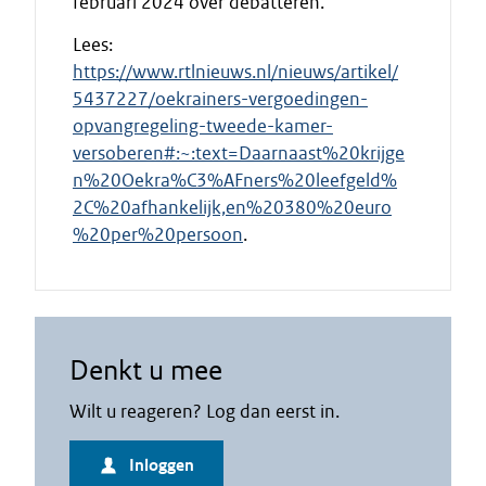
februari 2024 over debatteren.
Lees:
https://www.rtlnieuws.nl/nieuws/artikel/
5437227/oekrainers-vergoedingen-
opvangregeling-tweede-kamer-
versoberen#:~:text=Daarnaast%20krijge
n%20Oekra%C3%AFners%20leefgeld%
2C%20afhankelijk,en%20380%20euro
%20per%20persoon
.
Denkt u mee
Wilt u reageren? Log dan eerst in.
Inloggen