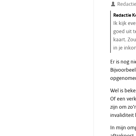
Redacti
Citaat
Redactie 
starten
Ik kijk e
goed uit t
kaart. Zou
in je inko
Einde
Er is nog n
citaat
Bijvoorbee
opgenomen. 
Wel is bek
Of een verk
zijn om zo’
invaliditeit 
In mijn om
aftrekpost.