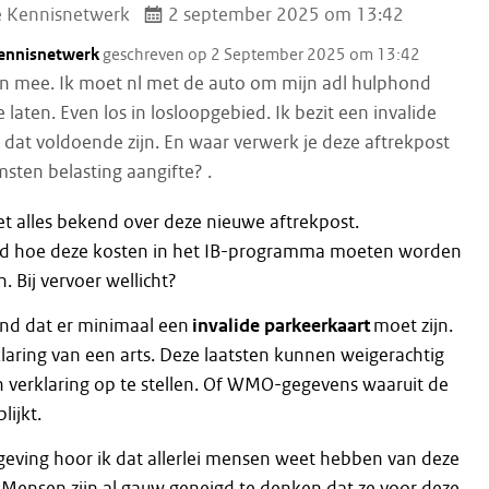
e Kennisnetwerk
2 september 2025 om 13:42
Kennisnetwerk
geschreven op 2 September 2025 om 13:42
ven mee. Ik moet nl met de auto om mijn adl hulphond
e laten. Even los in losloopgebied. Ik bezit een invalide
 dat voldoende zijn. En waar verwerk je deze aftrekpost
msten belasting aangifte? .
iet alles bekend over deze nieuwe aftrekpost.
ld hoe deze kosten in het IB-programma moeten worden
Bij vervoer wellicht?
end dat er minimaal een
invalide parkeerkaart
moet zijn.
laring van een arts. Deze laatsten kunnen weigerachtig
n verklaring op te stellen. Of WMO-gegevens waaruit de
blijkt.
geving hoor ik dat allerlei mensen weet hebben van deze
 Mensen zijn al gauw geneigd te denken dat ze voor deze