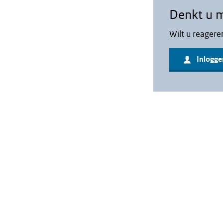
Denkt u 
Wilt u reagere
Inlogge