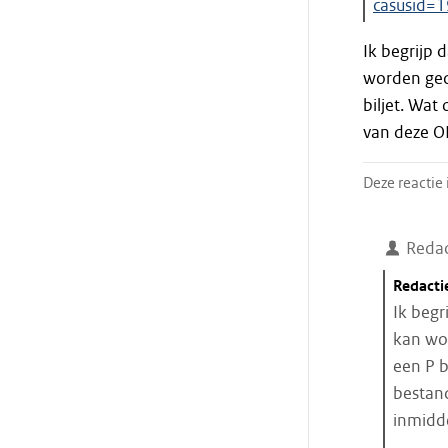
casusid=
Einde
Ik begrijp 
citaat
worden ged
biljet. Wat
van deze OL
Deze reactie
Redac
Citaat
Redacti
starten
Ik begr
kan wo
een P b
bestand
inmidde