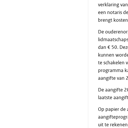
verklaring va
een notaris d
brengt kosten
De ouderenorg
lidmaatschaps
dan € 50. Dez
kunnen worden
te schakelen v
programma kan
aangifte van 
De aangifte 2
laatste aangif
Op papier de 
aangifteprogr
uit te rekenen