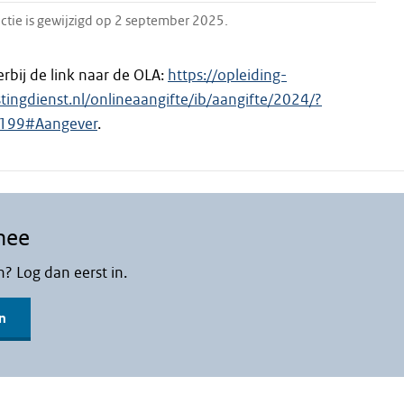
ctie is gewijzigd op 2 september 2025.
erbij de link naar de OLA:
https://opleiding-
stingdienst.nl/onlineaangifte/ib/aangifte/2024/?
=199#Aangever
.
mee
n? Log dan eerst in.
n