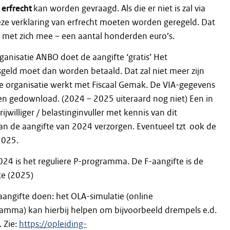
n
erfrecht
kan worden gevraagd. Als die er niet is zal via
eze verklaring van erfrecht moeten worden geregeld. Dat
 met zich mee – een aantal honderden euro’s.
anisatie ANBO doet de aangifte ‘gratis’ Het
geld moet dan worden betaald. Dat zal niet meer zijn
e organisatie werkt met Fiscaal Gemak. De VIA-gegevens
 gedownload. (2024 – 2025 uiteraard nog niet) Een in
rijwilliger / belastinginvuller met kennis van dit
 de aangifte van 2024 verzorgen. Eventueel tzt ook de
2025.
024 is het reguliere P-programma. De F-aangifte is de
te (2025)
aangifte doen: het OLA-simulatie (online
amma) kan hierbij helpen om bijvoorbeeld drempels e.d.
. Zie:
https://opleiding-