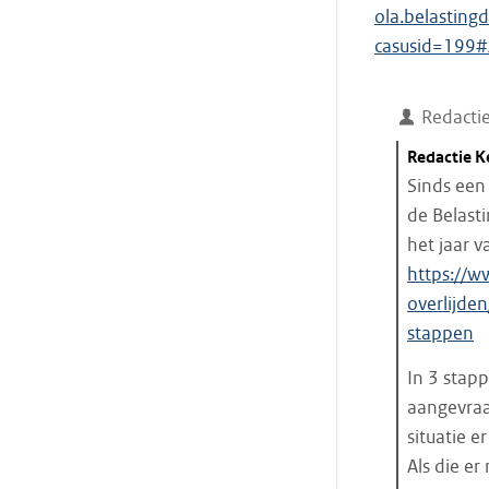
ola.belasting
casusid=199#
Redacti
Citaat
Redactie 
starten
Sinds een 
de Belast
het jaar v
https://w
overlijde
stappen
In 3 stap
aangevraa
situatie e
Als die er