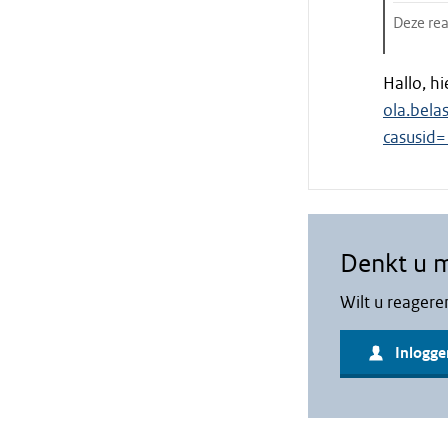
Deze rea
Einde
Hallo, hi
citaat
ola.bela
casusid
Denkt u 
Wilt u reagere
Inlogge