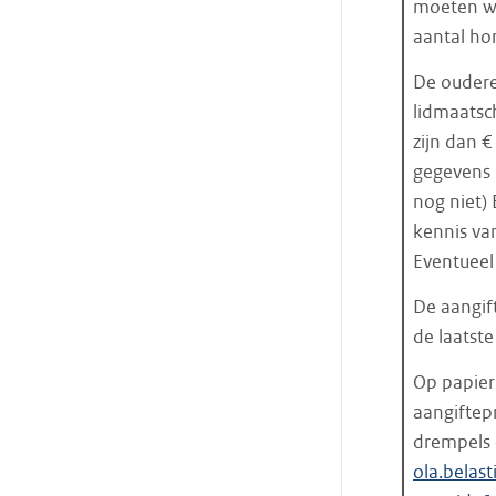
moeten wo
aantal ho
De oudere
lidmaatsc
zijn dan 
gegevens 
nog niet) 
kennis va
Eventueel
De aangif
de laatste
Op papier
aangiftep
drempels e
ola.belas