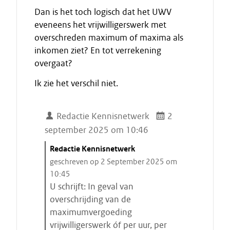
Dan is het toch logisch dat het UWV
eveneens het vrijwilligerswerk met
overschreden maximum of maxima als
inkomen ziet? En tot verrekening
overgaat?
Ik zie het verschil niet.
Redactie Kennisnetwerk
2
september 2025 om 10:46
C
Redactie Kennisnetwerk
i
geschreven op 2 September 2025 om
t
10:45
a
U schrijft: In geval van
a
overschrijding van de
t
maximumvergoeding
s
vrijwilligerswerk óf per uur, per