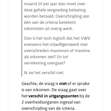
t
maand óf per jaar dan moet over
a
deze gehele vergoeding belasting
r
worden betaald. Overschrijding van
t
één van de criteria betekent
e
inkomsten uit overig werk.
n
Dan is het toch logisch dat het UWV
eveneens het vrijwilligerswerk met
overschreden maximum of maxima
als inkomen ziet? En tot
verrekening overgaat?
Ik zie het verschil niet.
E
Geachte, de vraag is
niet
of er sprake
i
is van inkomen. De vraag gaat over
n
het
verschil in uitgangspunten
bij de
d
2 overheidsorganen ingeval van
e
overschrijding van de criteria.
c