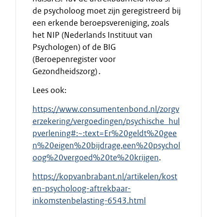
de psycholoog moet zijn geregistreerd bij
een erkende beroepsvereniging, zoals
het NIP (Nederlands Instituut van
Psychologen) of de BIG
(Beroepenregister voor
Gezondheidszorg)․
Lees ook:
https://www.consumentenbond.nl/zorgv
erzekering/vergoedingen/psychische_hul
pverlening#:~:text=Er%20geldt%20gee
n%20eigen%20bijdrage,een%20psychol
oog%20vergoed%20te%20krijgen
.
https://kopvanbrabant.nl/artikelen/kost
en-psycholoog-aftrekbaar-
inkomstenbelasting-6543.html