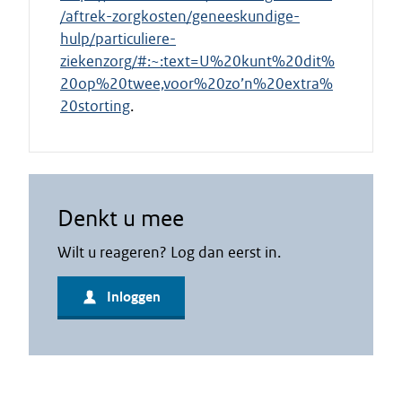
/aftrek-zorgkosten/geneeskundige-
hulp/particuliere-
ziekenzorg/#:~:text=U%20kunt%20dit%
20op%20twee,voor%20zo’n%20extra%
20storting
.
Denkt u mee
Wilt u reageren? Log dan eerst in.
Inloggen