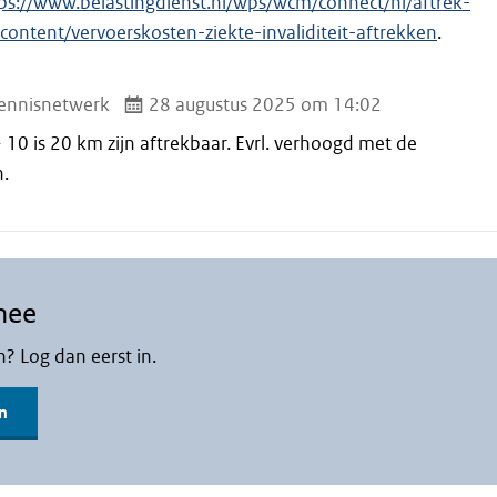
ps://www.belastingdienst.nl/wps/wcm/connect/nl/aftrek-
content/vervoerskosten-ziekte-invaliditeit-aftrekken
.
ennisnetwerk
28 augustus 2025 om 14:02
 10 is 20 km zijn aftrekbaar. Evrl. verhoogd met de
.
mee
n? Log dan eerst in.
n