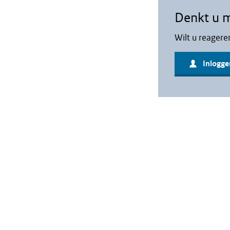
Denkt u 
Wilt u reagere
Inlogge