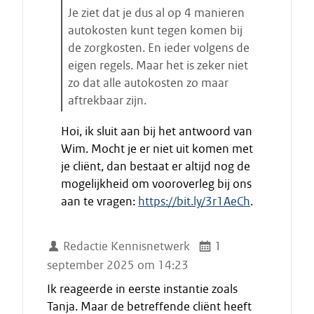
Je ziet dat je dus al op 4 manieren
autokosten kunt tegen komen bij
de zorgkosten. En ieder volgens de
eigen regels. Maar het is zeker niet
zo dat alle autokosten zo maar
aftrekbaar zijn.
E
Hoi, ik sluit aan bij het antwoord van
i
Wim. Mocht je er niet uit komen met
n
je cliënt, dan bestaat er altijd nog de
d
mogelijkheid om vooroverleg bij ons
e
aan te vragen:
https://bit.ly/3r1AeCh
.
c
i
t
Redactie Kennisnetwerk
1
a
september 2025 om 14:23
a
t
Ik reageerde in eerste instantie zoals
Tanja. Maar de betreffende cliënt heeft