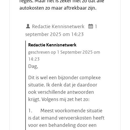
regels. Maar het is zeker niet zo dat alle
autokosten zo maar aftrekbaar zijn.
Redactie Kennisnetwerk
1
september 2025 om 14:23
C
Redactie Kennisnetwerk
i
geschreven op 1 September 2025 om
t
14:23
a
Dag,
a
Dit is wel een bijzonder complexe
t
situatie. Ik denk dat je daardoor
s
ook verschillende antwoorden
t
krijgt. Volgens mij zet het zo:
a
r
1. Meest voorkomende situatie
t
is dat iemand vervoerskosten heeft
e
voor een behandeling door een
n