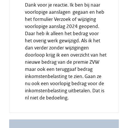
Dank voor je reactie. Ik ben bij naar
i
voorlopige aanslagen gegaan en heb
n
het formulier Verzoek of wijziging
d
voorlopige aanslag 2024 geopend.
e
Daar heb ik alleen het bedrag voor
c
i
het overig werk gewijzigd. Als ik het
t
dan verder zonder wijzigingen
a
doorloop krijg ik een overzicht van het
a
nieuwe bedrag van de premie ZVW
t
maar ook een teruggaaf bedrag
inkomstenbelasting te zien. Gaan ze
nu ook een voorlopig bedrag voor de
inkomstenbelasting uitbetalen. Dat is
nl niet de bedoeling.