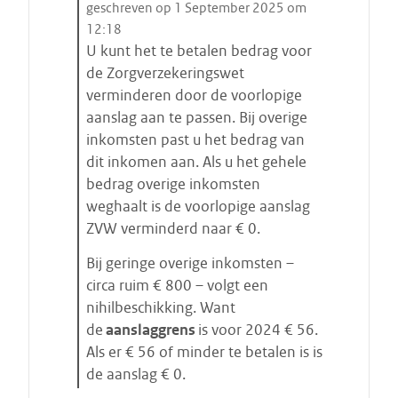
i
geschreven op 1 September 2025 om
t
12:18
a
U kunt het te betalen bedrag voor
a
de Zorgverzekeringswet
t
verminderen door de voorlopige
s
aanslag aan te passen. Bij overige
t
inkomsten past u het bedrag van
a
dit inkomen aan. Als u het gehele
r
bedrag overige inkomsten
t
weghaalt is de voorlopige aanslag
e
ZVW verminderd naar € 0.
n
Bij geringe overige inkomsten –
circa ruim € 800 – volgt een
nihilbeschikking. Want
de
aanslaggrens
is voor 2024 € 56.
Als er € 56 of minder te betalen is is
de aanslag € 0.
E