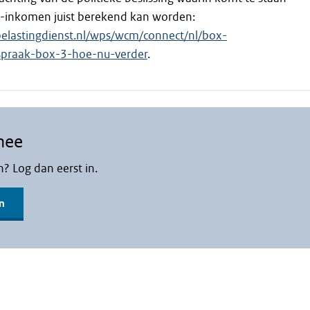
-inkomen juist berekend kan worden:
elastingdienst.nl/wps/wcm/connect/nl/box-
tspraak-box-3-hoe-nu-verder
.
mee
n? Log dan eerst in.
n