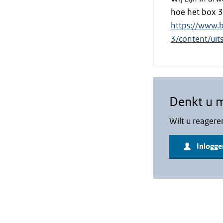
hoe het box 3
https://www.b
3/content/ui
Denkt u 
Wilt u reagere
Inlogge