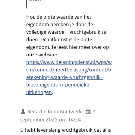
E
Hoi, de blote waarde van het
i
eigendom bereken je door de
n
volledige waarde – vruchtgebruik te
d
doen. De uitkomst is de blote
e
eigendom. Je leest hier meer over op
c
i
onze website:
t
https://www.belastingdienst.nl/wps/w
a
cm/connect/nl/erfbelasting/content/b
a
erekening-waarde-vruchtgebruik-
t
blote-eigendom-periodieke-
uitkeringen
.
Redactie Kennisnetwerk
2
september 2025 om 14:24
U hebt levenslang vruchtgebruik dat al is