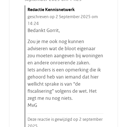
C
Redactie Kennisnetwerk
i
geschreven op 2 September 2025 om
t
14:24
a
Bedankt Gorrit,
a
Zou je me ook nog kunnen
t
adviseren wat de bloot eigenaar
s
zou moeten aangeven bij woningen
t
en andere onroerende zaken.
a
Iets anders is een opmerking die ik
r
gehoord heb van iemand dat hier
t
wellicht sprake is van “de
e
fiscalisering” volgens de wet. Het
n
zegt me nu nog niets.
MvG
Deze reactie is gewijzigd op 2 september
2025.