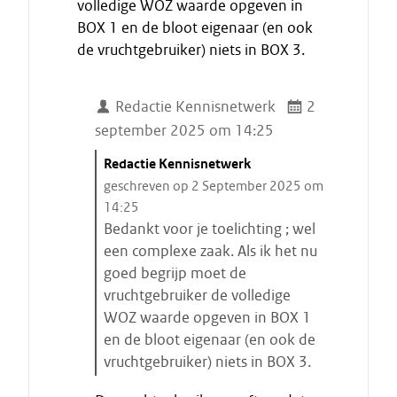
volledige WOZ waarde opgeven in
e
BOX 1 en de bloot eigenaar (en ook
c
i
de vruchtgebruiker) niets in BOX 3.
t
a
Redactie Kennisnetwerk
2
a
september 2025 om 14:25
t
C
Redactie Kennisnetwerk
i
geschreven op 2 September 2025 om
t
14:25
a
Bedankt voor je toelichting ; wel
a
een complexe zaak. Als ik het nu
t
goed begrijp moet de
s
vruchtgebruiker de volledige
t
WOZ waarde opgeven in BOX 1
a
en de bloot eigenaar (en ook de
r
vruchtgebruiker) niets in BOX 3.
t
E
e