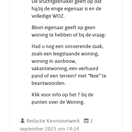
De vruchtgebruiker geeft op dat
i
n
hij/zij de enige eigenaar is en de
n
volledige WOZ.
d
e
Bloot eigenaar geeft op geen
c
woning te hebben of bij de vraag:
i
t
Had u nog een onroerende zaak,
a
zoals een leegstaande woning,
a
woning in aanbouw,
t
vakantiewoning, een verhuurd
pand of een terrein? met “Nee” te
beantwoorden.
Klik voor info op het ? bij de
punten over de Woning.
Redactie Kennisnetwerk
2
september 2025 om 14:24