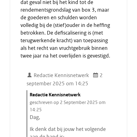
dat geval niet bij het kind tot de
rendementsgrondslag van box 3, maar
de goederen en schulden worden
volledig bij de (stief)ouder in de heffing
betrokken. De defiscalisering is (met
terugwerkende kracht) van toepassing
als het recht van vruchtgebruik binnen
twee jaar na het overlijden is gevestigd.
Redactie Kennisnetwerk
2
september 2025 om 14:25
C
Redactie Kennisnetwerk
i
geschreven op 2 September 2025 om
t
14:25
a
Dag,
a
Ik denk dat bij jouw het volgende
t
aan de hand is: