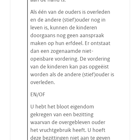
s
t
Als één van de ouders is overleden
a
en de andere (stief)ouder nog in
r
leven is, kunnen de kinderen
t
doorgaans nog geen aanspraak
e
maken op hun erfdeel. Er ontstaat
n
dan een zogenaamde niet-
opeisbare vordering. De vordering
van de kinderen kan pas opgeëist
worden als de andere (stief)ouder is
overleden.
EN/OF
U hebt het bloot eigendom
gekregen van een bezitting
waarvan de overgebleven ouder
het vruchtgebruik heeft. U hoeft
deze bezittingen niet aan te geven