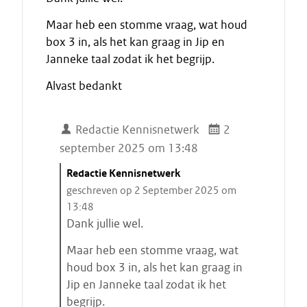
Maar heb een stomme vraag, wat houd
box 3 in, als het kan graag in Jip en
Janneke taal zodat ik het begrijp.
Alvast bedankt
Redactie Kennisnetwerk
2
september 2025 om 13:48
C
Redactie Kennisnetwerk
i
geschreven op 2 September 2025 om
t
13:48
a
Dank jullie wel.
a
Maar heb een stomme vraag, wat
t
houd box 3 in, als het kan graag in
s
Jip en Janneke taal zodat ik het
t
begrijp.
a