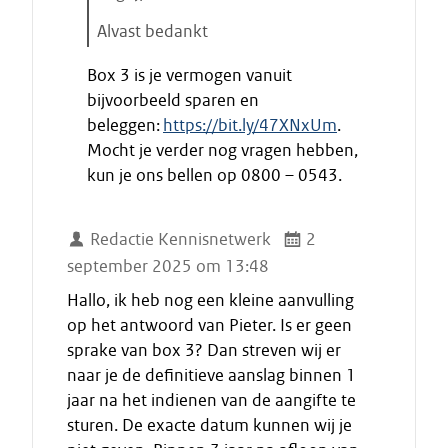
r
Alvast bedankt
t
E
e
Box 3 is je vermogen vanuit
i
n
bijvoorbeeld sparen en
n
beleggen:
https://bit.ly/47XNxUm
.
d
Mocht je verder nog vragen hebben,
e
kun je ons bellen op 0800 – 0543.
c
i
t
Redactie Kennisnetwerk
2
a
september 2025 om 13:48
a
t
Hallo, ik heb nog een kleine aanvulling
op het antwoord van Pieter. Is er geen
sprake van box 3? Dan streven wij er
naar je de definitieve aanslag binnen 1
jaar na het indienen van de aangifte te
sturen. De exacte datum kunnen wij je