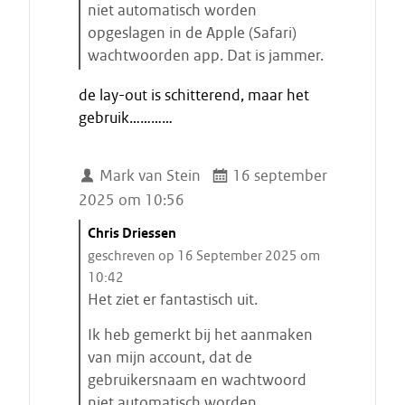
niet automatisch worden
a
opgeslagen in de Apple (Safari)
r
wachtwoorden app. Dat is jammer.
t
E
e
de lay-out is schitterend, maar het
i
n
gebruik…………
n
d
e
Mark van Stein
16 september
c
2025 om 10:56
i
t
C
Chris Driessen
a
i
geschreven op 16 September 2025 om
a
t
10:42
t
a
Het ziet er fantastisch uit.
a
Ik heb gemerkt bij het aanmaken
t
van mijn account, dat de
s
gebruikersnaam en wachtwoord
t
niet automatisch worden