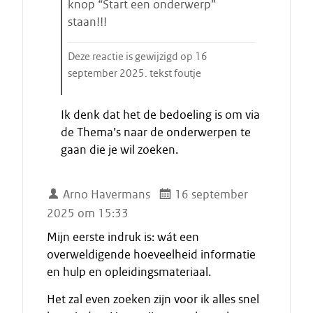
s
knop “Start een onderwerp”
t
staan!!!
a
r
Deze reactie is gewijzigd op 16
t
september 2025. tekst foutje
e
E
n
Ik denk dat het de bedoeling is om via
i
de Thema’s naar de onderwerpen te
n
gaan die je wil zoeken.
d
e
c
Arno Havermans
16 september
i
2025 om 15:33
t
a
Mijn eerste indruk is: wát een
a
overweldigende hoeveelheid informatie
t
en hulp en opleidingsmateriaal.
Het zal even zoeken zijn voor ik alles snel