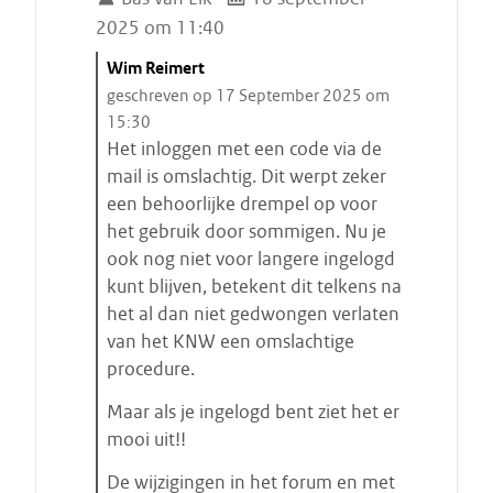
2025 om 11:40
C
Wim Reimert
i
geschreven op 17 September 2025 om
t
15:30
a
Het inloggen met een code via de
a
mail is omslachtig. Dit werpt zeker
t
een behoorlijke drempel op voor
s
het gebruik door sommigen. Nu je
t
ook nog niet voor langere ingelogd
a
kunt blijven, betekent dit telkens na
r
het al dan niet gedwongen verlaten
t
van het KNW een omslachtige
e
procedure.
n
Maar als je ingelogd bent ziet het er
mooi uit!!
De wijzigingen in het forum en met