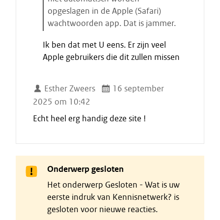
a
opgeslagen in de Apple (Safari)
r
wachtwoorden app. Dat is jammer.
t
E
e
Ik ben dat met U eens. Er zijn veel
i
n
Apple gebruikers die dit zullen missen
n
d
e
Esther Zweers
16 september
c
2025 om 10:42
i
t
Echt heel erg handig deze site !
a
a
t
Onderwerp gesloten
Het onderwerp Gesloten - Wat is uw
eerste indruk van Kennisnetwerk? is
gesloten voor nieuwe reacties.