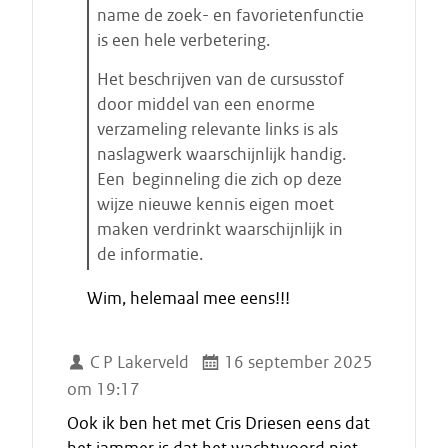
name de zoek- en favorietenfunctie
is een hele verbetering.
Het beschrijven van de cursusstof
door middel van een enorme
verzameling relevante links is als
naslagwerk waarschijnlijk handig.
Een beginneling die zich op deze
wijze nieuwe kennis eigen moet
maken verdrinkt waarschijnlijk in
de informatie.
E
Wim, helemaal mee eens!!!
i
n
d
C P Lakerveld
16 september 2025
e
om 19:17
c
i
Ook ik ben het met Cris Driesen eens dat
t