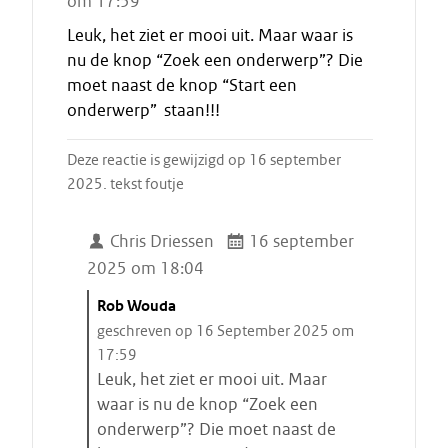
om 17:59
Leuk, het ziet er mooi uit. Maar waar is
nu de knop “Zoek een onderwerp”? Die
moet naast de knop “Start een
onderwerp” staan!!!
Deze reactie is gewijzigd op 16 september
2025. tekst foutje
Chris Driessen
16 september
2025 om 18:04
C
Rob Wouda
i
geschreven op 16 September 2025 om
t
17:59
a
Leuk, het ziet er mooi uit. Maar
a
waar is nu de knop “Zoek een
t
onderwerp”? Die moet naast de