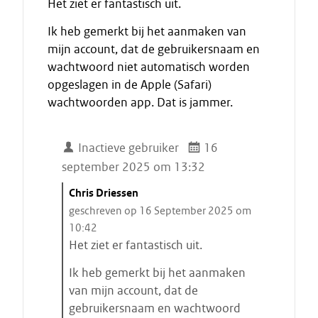
Het ziet er fantastisch uit.
Ik heb gemerkt bij het aanmaken van
mijn account, dat de gebruikersnaam en
wachtwoord niet automatisch worden
opgeslagen in de Apple (Safari)
wachtwoorden app. Dat is jammer.
Inactieve gebruiker
16
september 2025 om 13:32
C
Chris Driessen
i
geschreven op 16 September 2025 om
t
10:42
a
Het ziet er fantastisch uit.
a
Ik heb gemerkt bij het aanmaken
t
van mijn account, dat de
s
gebruikersnaam en wachtwoord
t