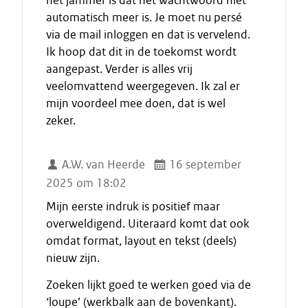
het jammer is dat het wachtwoord niet
a
automatisch meer is. Je moet nu persé
a
via de mail inloggen en dat is vervelend.
t
Ik hoop dat dit in de toekomst wordt
aangepast. Verder is alles vrij
veelomvattend weergegeven. Ik zal er
mijn voordeel mee doen, dat is wel
zeker.
A.W. van Heerde
16 september
2025 om 18:02
Mijn eerste indruk is positief maar
overweldigend. Uiteraard komt dat ook
omdat format, layout en tekst (deels)
nieuw zijn.
Zoeken lijkt goed te werken goed via de
‘loupe’ (werkbalk aan de bovenkant).