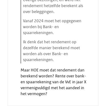
s
rendement hetzelfde berekent als
t
over beleggingen.
a
Vanaf 2024 moet het opgegeven
r
worden bij Bank- en
t
spaarrekeningen.
e
n
Ik denk dat het rendement op
dezelfde manier berekend moet
worden als over Bank- en
spaarrekeningen.
E
Maar HOE moet dat rendement dan
i
berekend worden? Rente over bank-
n
en spaarrekening van de VvE in jaar X
d
vermenigvuldigd met het aandeel in
e
het vermogen?
c
i
t