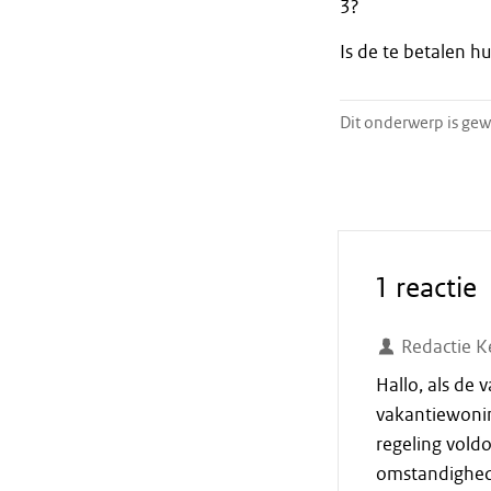
3?
Is de te betalen h
Dit onderwerp is gew
1 reactie
Redactie K
Hallo, als de 
vakantiewoni
regeling vold
omstandighede