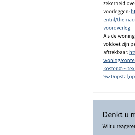
zekerheid over
voorleggen:
h
entnl/themao
vooroverleg
Als de wonin
voldoet zijn 
aftrekbaar:
ht
woning/conte
kosten#:~:te
%20opstal,o
Denkt u 
Wilt u reagere