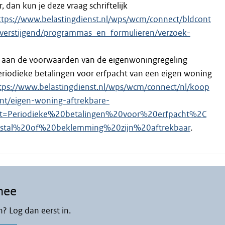
, dan kun je deze vraag schriftelijk
ttps://www.belastingdienst.nl/wps/wcm/connect/bldcont
verstijgend/programmas_en_formulieren/verzoek-
g aan de voorwaarden van de eigenwoningregeling
periodieke betalingen voor erfpacht van een eigen woning
tps://www.belastingdienst.nl/wps/wcm/connect/nl/koop
nt/eigen-woning-aftrekbare-
xt=Periodieke%20betalingen%20voor%20erfpacht%2C
pstal%20of%20beklemming%20zijn%20aftrekbaar
.
mee
n? Log dan eerst in.