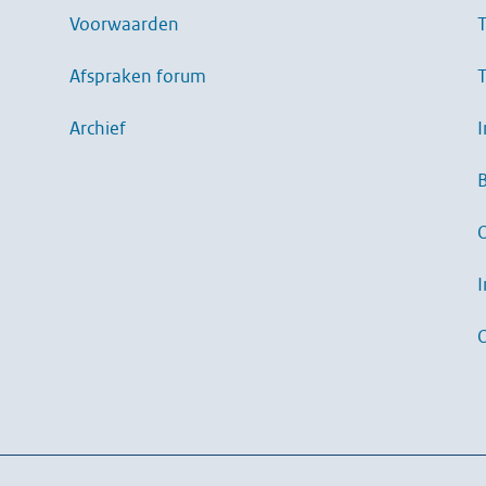
Voorwaarden
T
Afspraken forum
T
Archief
I
B
I