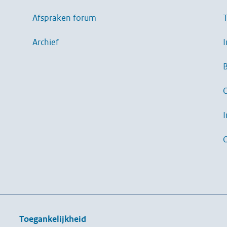
Afspraken forum
T
Archief
I
B
I
Toegankelijkheid