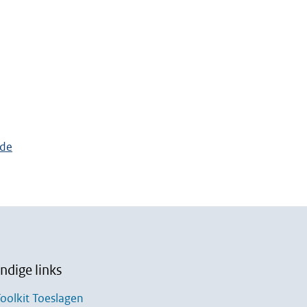
 de
ndige links
oolkit Toeslagen