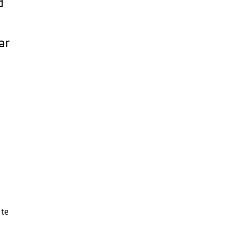
d
ar
 te