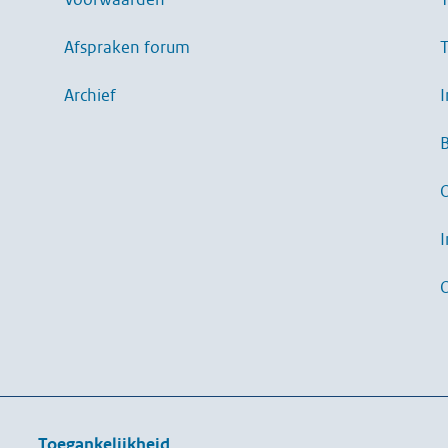
Afspraken forum
T
Archief
I
B
I
Toegankelijkheid