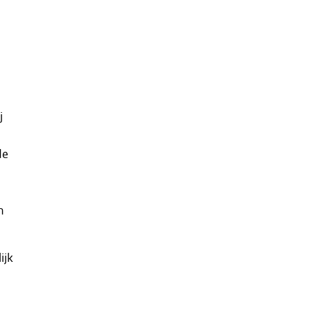
j
de
n
ijk