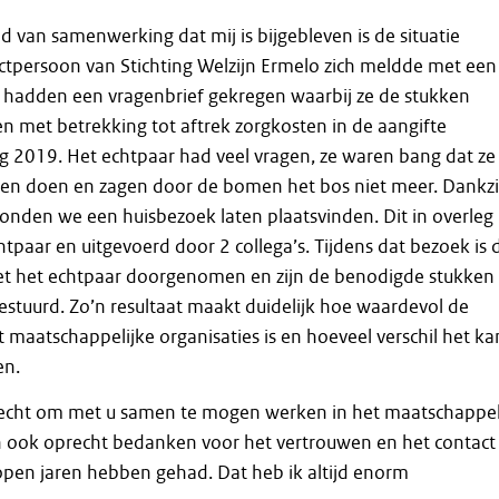
 van samenwerking dat mij is bijgebleven is de situatie
ctpersoon van Stichting Welzijn Ermelo zich meldde met een
e hadden een vragenbrief gekregen waarbij ze de stukken
 met betrekking tot aftrek zorgkosten in de aangifte
g 2019. Het echtpaar had veel vragen, ze waren bang dat ze
den doen en zagen door de bomen het bos niet meer. Dankzi
konden we een huisbezoek laten plaatsvinden. Dit in overleg
tpaar en uitgevoerd door 2 collega’s. Tijdens dat bezoek is 
t het echtpaar doorgenomen en zijn de benodigde stukken
gestuurd. Zo’n resultaat maakt duidelijk hoe waardevol de
aatschappelijke organisaties is en hoeveel verschil het ka
en.
echt om met u samen te mogen werken in het maatschappel
an ook oprecht bedanken voor het vertrouwen en het contact
open jaren hebben gehad. Dat heb ik altijd enorm