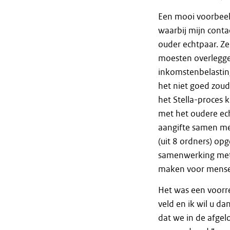
Een mooi voorbeeld
waarbij mijn conta
ouder echtpaar. Z
moesten overleggen
inkomstenbelastin
het niet goed zou
het Stella-proces 
met het oudere ech
aangifte samen me
(uit 8 ordners) op
samenwerking met m
maken voor mens
Het was een voorr
veld en ik wil u d
dat we in de afgel