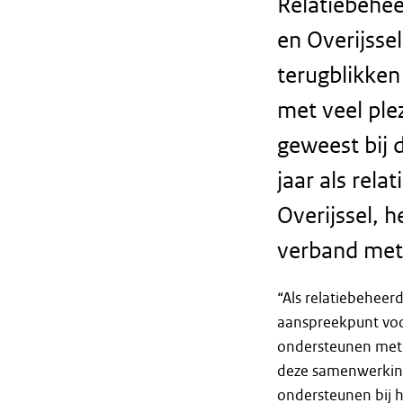
Relatiebehee
en Overijsse
terugblikken
met veel ple
geweest bij 
jaar als rel
Overijssel, 
verband met 
“Als relatiebeheer
aanspreekpunt voo
ondersteunen met b
deze samenwerking 
ondersteunen bij