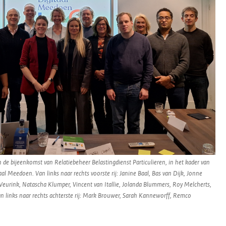
de bijeenkomst van Relatiebeheer Belastingdienst Particulieren, in het kader van
al Meedoen. Van links naar rechts voorste rij: Janine Baal, Bas van Dijk, Jonne
 Veurink, Natascha Klumper, Vincent van Itallie, Jolanda Blummers, Roy Melcherts,
n links naar rechts achterste rij: Mark Brouwer, Sarah Kanneworff, Remco