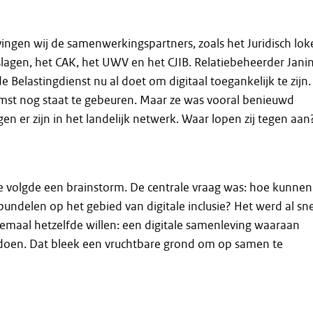
ingen wij de samenwerkingspartners, zoals het Juridisch loke
slagen, het CAK, het UWV en het CJIB. Relatiebeheerder Jani
e Belastingdienst nu al doet om digitaal toegankelijk te zijn.
omst nog staat te gebeuren. Maar ze was vooral benieuwd
en er zijn in het landelijk netwerk. Waar lopen zij tegen aan
e
e volgde een brainstorm. De centrale vraag was: hoe kunnen
undelen op het gebied van digitale inclusie? Het werd al sne
llemaal hetzelfde willen: een digitale samenleving waaraan
oen. Dat bleek een vruchtbare grond om op samen te