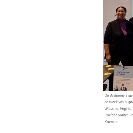
De deelnemers aan 
de Week van Digita
Wiessner, Virginie
Roeland Sorber. Va
Kramers.