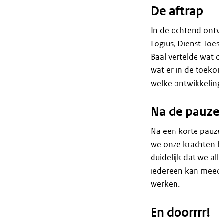
De aftrap
In de ochtend ontv
Logius, Dienst Toe
Baal vertelde wat d
wat er in de toek
welke ontwikkeling
Na de pauz
Na een korte pauz
we onze krachten b
duidelijk dat we a
iedereen kan meed
werken.
En doorrrr!