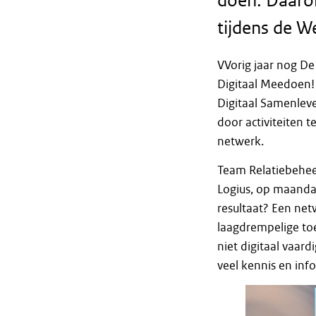
doen. Daaro
tijdens de W
VVorig jaar nog De 
Digitaal Meedoen!
Digitaal Samenleve
door activiteiten t
netwerk.
Team Relatiebeheer
Logius, op maanda
resultaat? Een ne
laagdrempelige toe
niet digitaal vaar
veel kennis en inf