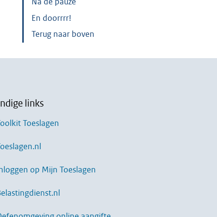
Na de pauze
En doorrrr!
Terug naar boven
ndige links
oolkit Toeslagen
oeslagen.nl
nloggen op Mijn Toeslagen
elastingdienst.nl
Oefenomgeving online aangifte