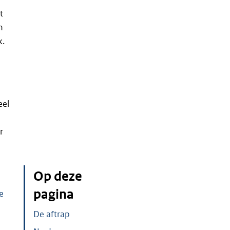
t
n
k.
eel
r
Op deze
pagina
e
De aftrap