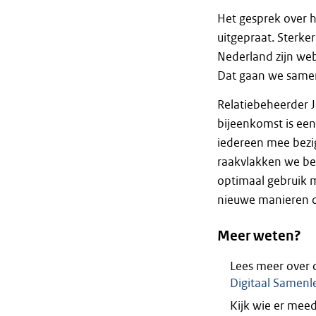
Het gesprek over he
uitgepraat. Sterke
Nederland zijn web
Dat gaan we same
Relatiebeheerder J
bijeenkomst is ee
iedereen mee bezig
raakvlakken we be
optimaal gebruik m
nieuwe manieren o
Meer weten?
Lees meer over
Digitaal Samenl
Kijk wie er mee