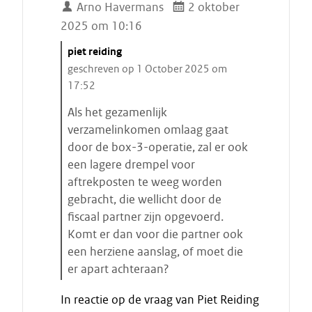
Arno Havermans
2 oktober
2025 om 10:16
C
piet reiding
i
geschreven op 1 October 2025 om
t
17:52
a
Als het gezamenlijk
a
verzamelinkomen omlaag gaat
t
door de box-3-operatie, zal er ook
s
een lagere drempel voor
t
aftrekposten te weeg worden
a
gebracht, die wellicht door de
r
fiscaal partner zijn opgevoerd.
t
Komt er dan voor die partner ook
e
een herziene aanslag, of moet die
n
er apart achteraan?
E
In reactie op de vraag van Piet Reiding
i