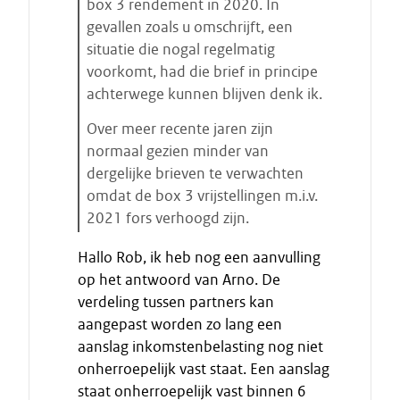
box 3 rendement in 2020. In
gevallen zoals u omschrijft, een
situatie die nogal regelmatig
voorkomt, had die brief in principe
achterwege kunnen blijven denk ik.
Over meer recente jaren zijn
normaal gezien minder van
dergelijke brieven te verwachten
omdat de box 3 vrijstellingen m.i.v.
2021 fors verhoogd zijn.
E
Hallo Rob, ik heb nog een aanvulling
i
op het antwoord van Arno. De
n
verdeling tussen partners kan
d
aangepast worden zo lang een
e
aanslag inkomstenbelasting nog niet
c
i
onherroepelijk vast staat. Een aanslag
t
staat onherroepelijk vast binnen 6