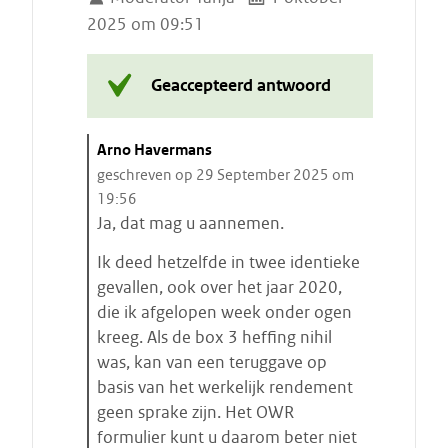
2025 om 09:51
Geaccepteerd antwoord
C
Arno Havermans
i
geschreven op 29 September 2025 om
t
19:56
a
Ja, dat mag u aannemen.
a
Ik deed hetzelfde in twee identieke
t
gevallen, ook over het jaar 2020,
s
die ik afgelopen week onder ogen
t
kreeg. Als de box 3 heffing nihil
a
was, kan van een teruggave op
r
basis van het werkelijk rendement
t
geen sprake zijn. Het OWR
e
formulier kunt u daarom beter niet
n