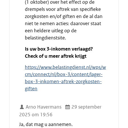
(1 oktober) over het effect op de
n
drempels voor aftrek van specifieke
d
zorgkosten en/of giften en de al dan
e
niet te nemen acties: daarover staat
c
i
een heldere uitleg op de
t
belastingdienstsite.
a
Is uw box 3-inkomen verlaagd?
a
Check of u meer aftrek krijgt
t
https://www.belastingdienst.nl/wps/w
cm/connect/nl/box-3/content/lager-
box-3-inkomen-aftrek-zorgkosten-
giften
Arno Havermans
29 september
2025 om 19:56
Ja, dat mag u aannemen.