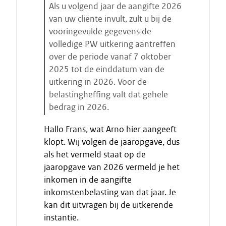
Als u volgend jaar de aangifte 2026
van uw cliënte invult, zult u bij de
vooringevulde gegevens de
volledige PW uitkering aantreffen
over de periode vanaf 7 oktober
2025 tot de einddatum van de
uitkering in 2026. Voor de
belastingheffing valt dat gehele
bedrag in 2026.
E
Hallo Frans, wat Arno hier aangeeft
i
klopt. Wij volgen de jaaropgave, dus
n
als het vermeld staat op de
d
jaaropgave van 2026 vermeld je het
e
inkomen in de aangifte
c
i
inkomstenbelasting van dat jaar. Je
t
kan dit uitvragen bij de uitkerende
a
instantie.