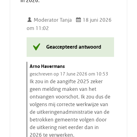
in 2026.
Moderator Tanja
18 juni 2026
om 11:02
Geaccepteerd antwoord
C
Arno Havermans
i
geschreven op 17 June 2026 om 10:53
t
Ik zou in de aangifte 2025 zeker
a
geen melding maken van het
a
ontvangen voorschot. Ik zou dus de
t
volgens mij correcte werkwijze van
s
de uitkeringenadministratie van de
t
betrokken gemeente volgen door
a
de uitkering niet eerder dan in
r
2026 te verwerken.