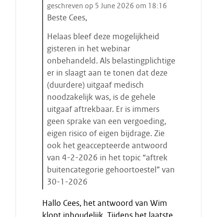
i
geschreven op 5 June 2026 om 18:16
t
Beste Cees,
a
Helaas bleef deze mogelijkheid
a
gisteren in het webinar
t
onbehandeld. Als belastingplichtige
s
er in slaagt aan te tonen dat deze
t
(duurdere) uitgaaf medisch
a
noodzakelijk was, is de gehele
r
uitgaaf aftrekbaar. Er is immers
t
geen sprake van een vergoeding,
e
n
eigen risico of eigen bijdrage. Zie
ook het geaccepteerde antwoord
van 4-2-2026 in het topic “aftrek
buitencategorie gehoortoestel” van
30-1-2026
E
Hallo Cees, het antwoord van Wim
i
klopt inhoudelijk. Tijdens het laatste
n