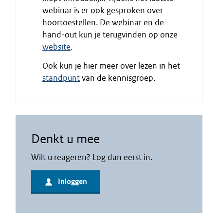
webinar is er ook gesproken over
d
hoortoestellen. De webinar en de
e
hand-out kun je terugvinden op onze
c
i
website
.
t
Ook kun je hier meer over lezen in het
a
standpunt
van de kennisgroep.
a
t
Denkt u mee
Wilt u reageren? Log dan eerst in.
Inloggen