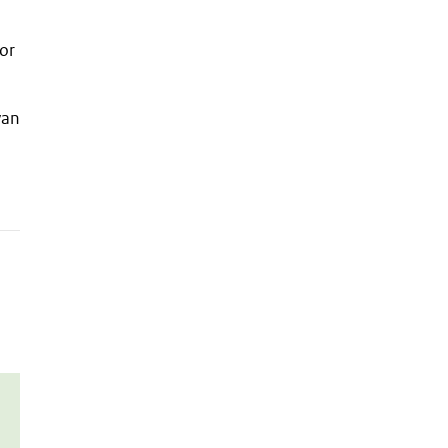
or
van