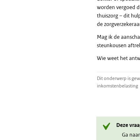
worden vergoed doo
thuiszorg – dit h
de zorgverzekeraar
Mag ik de aanscha
steunkousen aftr
Wie weet het ant
Dit onderwerp is gewi
inkomstenbelasting
Deze vraa
Ga naar