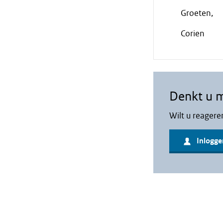
Groeten,
Corien
Denkt u 
Wilt u reagere
Inlogge