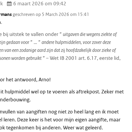
rk
6 maart 2026 om 09:42
rmans
geschreven op 5 March 2026 om 15:41
a
.
me bij uitstek te vallen onder ”
uitgaven die wegens ziekte of
 zijn gedaan voor
” … ”
andere hulpmiddelen, voor zover deze
 van een zodanige aard zijn dat zij hoofdzakelijk door zieke of
rsonen worden gebruikt
” – Wet IB 2001 art. 6.17, eerste lid,
or het antwoord, Arno!
dit hulpmiddel wel op te voeren als aftrekpost. Zeker met
onderbouwing.
invullen van aangiften nog niet zo heel lang en ik moet
l leren. Deze keer is het voor mijn eigen aangifte, maar
 ook tegenkomen bij anderen. Weer wat geleerd.