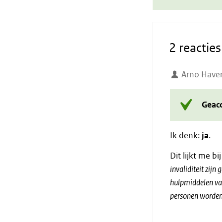
2 reacties
Arno Have
Geac
Ik denk:
ja
.
Dit lijkt me bi
invaliditeit zijn
hulpmiddelen van
personen worden