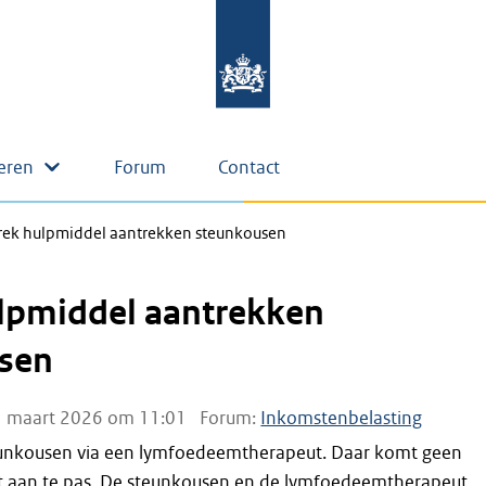
eren
Forum
Contact
rek hulpmiddel aantrekken steunkousen
ulpmiddel aantrekken
sen
 maart 2026 om 11:01
Forum:
Inkomstenbelasting
teunkousen via een lymfoedeemtherapeut. Daar komt geen
ist aan te pas. De steunkousen en de lymfoedeemtherapeut