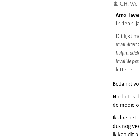
C.H. We
Citaat
Arno Have
starten
Ik denk:
j
Dit lijkt 
invaliditeit
hulpmiddelen
invalide pe
letter e.
Einde
Bedankt vo
citaat
Nu durf ik 
de mooie 
Ik doe het 
dus nog vee
ik kan dit