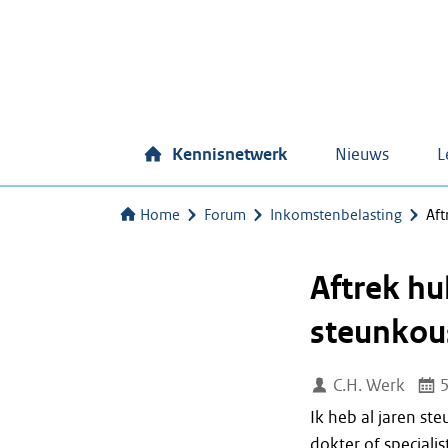
Kennisnetwerk
Nieuws
L
Home
Forum
Inkomstenbelasting
Aft
Aftrek h
steunkou
C.H. Werk
5
Ik heb al jaren s
dokter of special