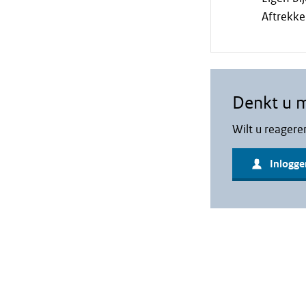
Aftrekke
Denkt u 
Wilt u reagere
Inlogge