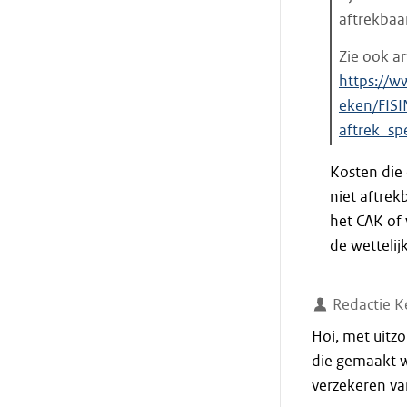
aftrekbaa
Zie ook ar
https://w
eken/FISI
aftrek_sp
Einde
Kosten die o
citaat
niet aftrek
het CAK of 
de wettelij
Redactie K
Hoi, met uitzo
die gemaakt 
verzekeren va