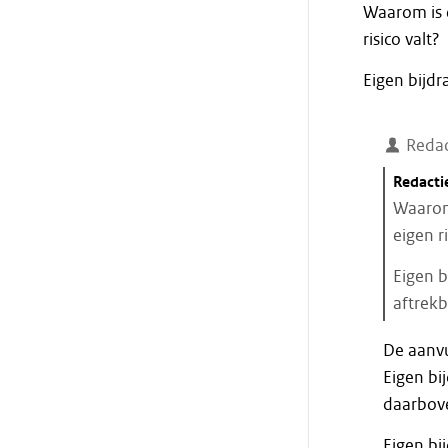
Waarom is e
citaat
risico valt?
Eigen bijdr
Redac
Citaat
Redacti
starten
Waarom 
eigen ri
Eigen b
aftrek
Einde
De aanvu
citaat
Eigen bi
daarbove
Eigen bi