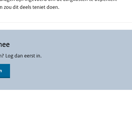
n zou dit deels teniet doen.
mee
n? Log dan eerst in.
n