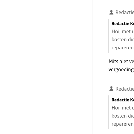
Redacti
Citaat
Redactie 
starten
Hoi, met u
kosten di
repareren
Einde
Mits niet v
citaat
vergoeding 
Redacti
Citaat
Redactie 
starten
Hoi, met u
kosten di
repareren
Einde