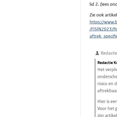
lid 2. (lees o
Zie ook artike
https://www.
/FISIN2023/fi
aftrek_specif
Redacti
Citaat
Redactie 
starten
Het verpli
ondersche
risico en 
aftrekbaar
Hier is e
Voor het 
zijn artik