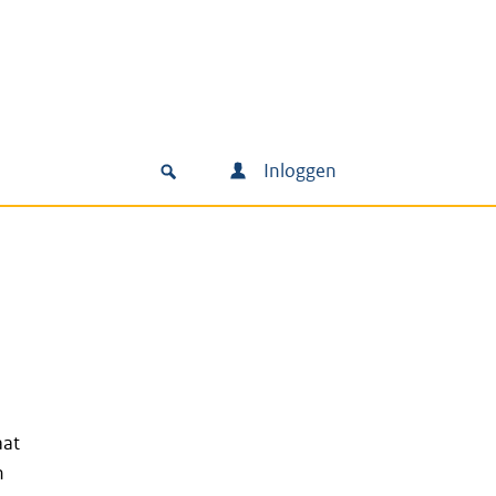
Inloggen
aat
n