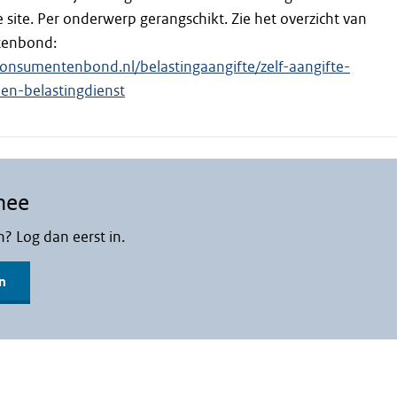
 site. Per onderwerp gerangschikt. Zie het overzicht van
tenbond:
onsumentenbond.nl/belastingaangifte/zelf-aangifte-
len-belastingdienst
mee
n? Log dan eerst in.
n