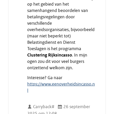
op het gebied van het
n
samenhangend beoordelen van
d
betalingsregelingen door
e
verschillende
c
i
overheidsorganisaties, bijvoorbeeld
t
(maar niet beperkt tot)
a
Belastingdienst en Dienst
a
Toeslagen is het programma
t
Clustering Rijksincasso
. In mijn
ogen zou dit voor veel burgers
ontzettend welkom zijn.
Interesse? Ga naar
https://www.eenoverheidsincasso.n
l
Carryback#
26 september
2025 om 12:08