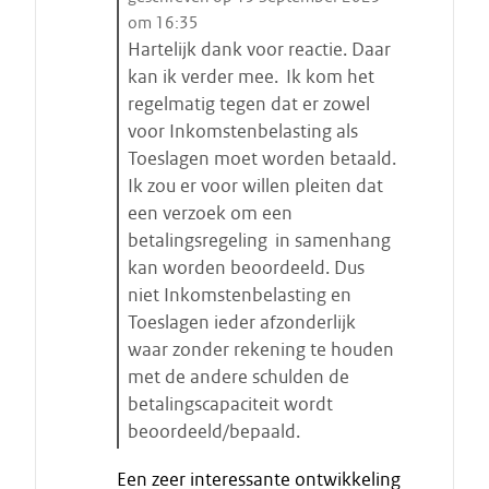
t
om 16:35
a
Hartelijk dank voor reactie. Daar
a
kan ik verder mee. Ik kom het
t
regelmatig tegen dat er zowel
s
voor Inkomstenbelasting als
t
Toeslagen moet worden betaald.
a
Ik zou er voor willen pleiten dat
r
een verzoek om een
t
betalingsregeling in samenhang
e
kan worden beoordeeld. Dus
n
niet Inkomstenbelasting en
Toeslagen ieder afzonderlijk
waar zonder rekening te houden
met de andere schulden de
betalingscapaciteit wordt
beoordeeld/bepaald.
E
Een zeer interessante ontwikkeling
i