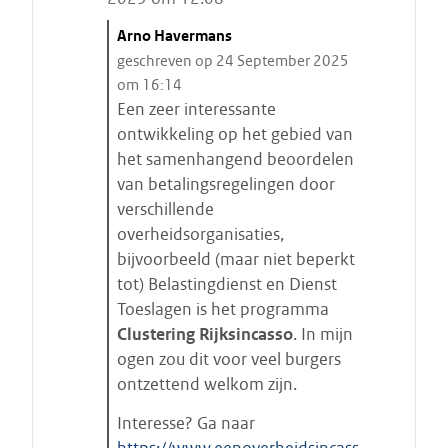
C
Arno Havermans
i
geschreven op 24 September 2025
t
om 16:14
a
Een zeer interessante
a
ontwikkeling op het gebied van
t
het samenhangend beoordelen
s
van betalingsregelingen door
t
verschillende
a
overheidsorganisaties,
r
bijvoorbeeld (maar niet beperkt
t
tot) Belastingdienst en Dienst
e
Toeslagen is het programma
n
Clustering Rijksincasso
. In mijn
ogen zou dit voor veel burgers
ontzettend welkom zijn.
Interesse? Ga naar