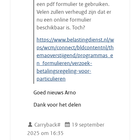
e
een pdf formulier te gebruiken.
n
Velen zullen verheugd zijn dat er
nu een online formulier
beschikbaar is. Toch?
https://www.belastingdienst.nl/w
ps/wcm/connect/bldcontentnl/th
emaoverstijgend/programmas_e
n_formulieren/verzoek-
betalingsregeling-voor-
particulieren
E
Goed nieuws Arno
i
n
Dank voor het delen
d
e
c
Carryback#
19 september
i
2025 om 16:35
t