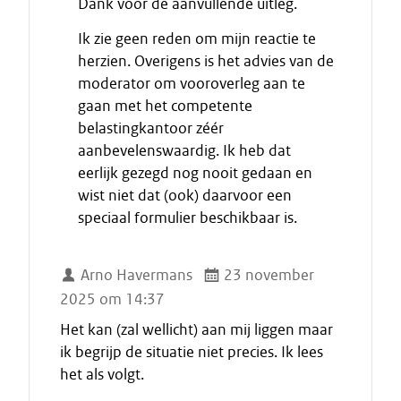
Dank voor de aanvullende uitleg.
i
n
Ik zie geen reden om mijn reactie te
d
herzien. Overigens is het advies van de
e
moderator om vooroverleg aan te
c
gaan met het competente
i
belastingkantoor zéér
t
aanbevelenswaardig. Ik heb dat
a
eerlijk gezegd nog nooit gedaan en
a
wist niet dat (ook) daarvoor een
t
speciaal formulier beschikbaar is.
Arno Havermans
23 november
2025 om 14:37
Het kan (zal wellicht) aan mij liggen maar
ik begrijp de situatie niet precies. Ik lees
het als volgt.