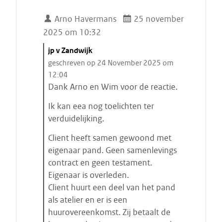
Arno Havermans
25 november
2025 om 10:32
C
jp v Zandwijk
i
geschreven op 24 November 2025 om
t
12:04
a
Dank Arno en Wim voor de reactie.
a
Ik kan eea nog toelichten ter
t
verduidelijking.
s
t
Client heeft samen gewoond met
a
eigenaar pand. Geen samenlevings
r
contract en geen testament.
t
Eigenaar is overleden.
e
Client huurt een deel van het pand
n
als atelier en er is een
huurovereenkomst. Zij betaalt de