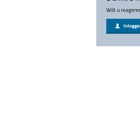
Wilt u reagere
Inlogge