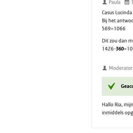
Paula
1
Casus Lucinda
Bij het antwo
569=1066
Dit zou dan m
1426-
360
=10
Moderator
Geac
Hallo Ria, mijn
inmiddels opge