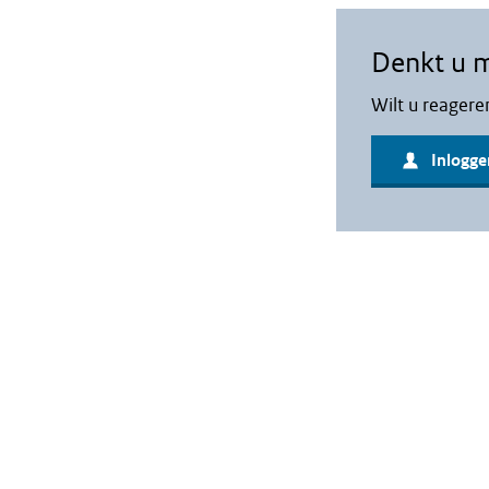
Denkt u 
Wilt u reagere
Inlogge