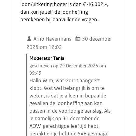
loon/uitkering hoger is dan € 46.002,-,
dan kun je zelf de loonheffing
berekenen bij aanvullende vragen.
Arno Havermans
30 december
2025 om 12:02
C
Moderator Tanja
i
geschreven op 29 December 2025 om
t
09:45
a
Hallo Wim, wat Gorrit aangeeft
a
klopt. Wat wel belangrijk is om te
t
weten, is dat je alleen in bepaalde
s
gevallen de loonheffing aan kan
t
passen in de voorlopige aanslag. Als
a
je namelijk op 31 december de
r
AOW-gerechtigde leeftijd hebt
t
bereikt en je hebt de SVB gevraagd