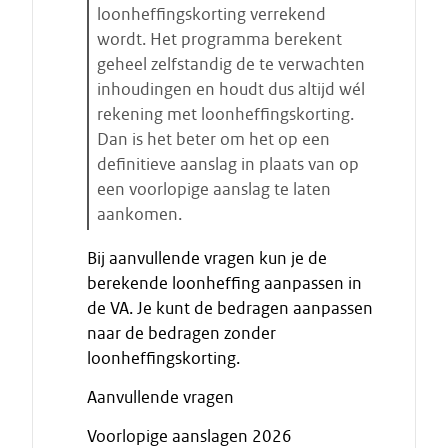
loonheffingskorting verrekend
wordt. Het programma berekent
geheel zelfstandig de te verwachten
inhoudingen en houdt dus altijd wél
rekening met loonheffingskorting.
Dan is het beter om het op een
definitieve aanslag in plaats van op
een voorlopige aanslag te laten
aankomen.
E
Bij aanvullende vragen kun je de
i
berekende loonheffing aanpassen in
n
de VA. Je kunt de bedragen aanpassen
d
naar de bedragen zonder
e
loonheffingskorting.
c
i
Aanvullende vragen
t
a
Voorlopige aanslagen 2026