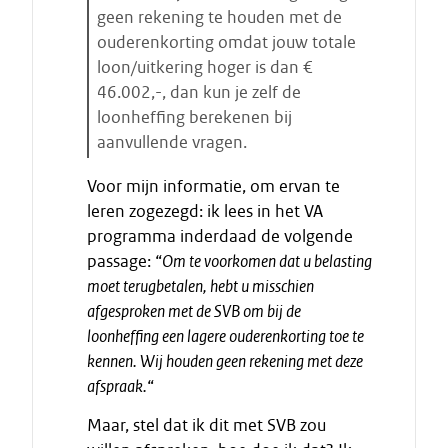
e
geen rekening te houden met de
n
ouderenkorting omdat jouw totale
loon/uitkering hoger is dan €
46.002,-, dan kun je zelf de
loonheffing berekenen bij
aanvullende vragen.
E
Voor mijn informatie, om ervan te
i
leren zogezegd: ik lees in het VA
n
programma inderdaad de volgende
d
passage: “
Om te voorkomen dat u belasting
e
moet terugbetalen, hebt u misschien
c
i
afgesproken met de SVB om bij de
t
loonheffing een lagere ouderenkorting toe te
a
kennen. Wij houden geen rekening met deze
a
afspraak.
“
t
Maar, stel dat ik dit met SVB zou