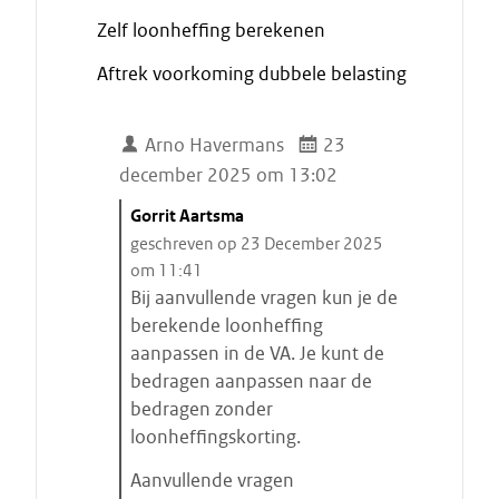
a
Zelf loonheffing berekenen
t
Aftrek voorkoming dubbele belasting
Arno Havermans
23
december 2025 om 13:02
C
Gorrit Aartsma
i
geschreven op 23 December 2025
t
om 11:41
a
Bij aanvullende vragen kun je de
a
berekende loonheffing
t
aanpassen in de VA. Je kunt de
s
bedragen aanpassen naar de
t
bedragen zonder
a
loonheffingskorting.
r
Aanvullende vragen
t