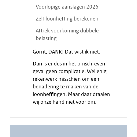
e
Voorlopige aanslagen 2026
n
Zelf loonheffing berekenen
Aftrek voorkoming dubbele
belasting
E
Gorrit, DANK! Dat wist ik niet.
i
n
Dan is er dus in het omschreven
d
geval geen complicatie. Wel enig
e
rekenwerk misschien om een
c
benadering te maken van de
i
loonheffingen. Maar daar draaien
t
wij onze hand niet voor om.
a
a
t