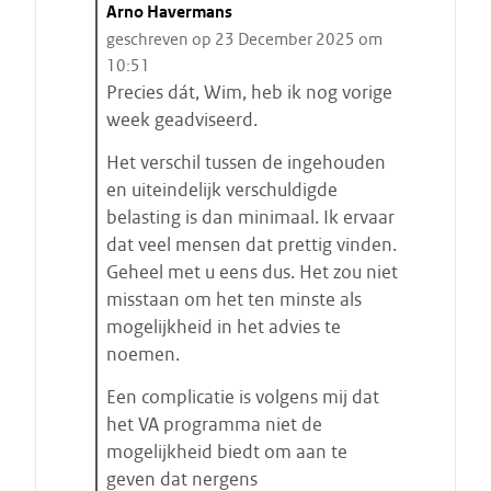
C
Arno Havermans
i
geschreven op 23 December 2025 om
t
10:51
a
Precies dát, Wim, heb ik nog vorige
a
week geadviseerd.
t
Het verschil tussen de ingehouden
s
en uiteindelijk verschuldigde
t
belasting is dan minimaal. Ik ervaar
a
dat veel mensen dat prettig vinden.
r
Geheel met u eens dus. Het zou niet
t
misstaan om het ten minste als
e
mogelijkheid in het advies te
n
noemen.
Een complicatie is volgens mij dat
het VA programma niet de
mogelijkheid biedt om aan te
geven dat nergens