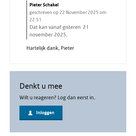
C
Pieter Schakel
i
geschreven op 22 November 2025 om
t
22:51
a
Dat kan vanaf gisteren 21
a
november 2025.
t
E
Hartelijk dank, Pieter
s
i
t
n
a
d
r
e
t
c
Denkt u mee
e
i
n
t
Wilt u reageren? Log dan eerst in.
a
a
Inloggen
t