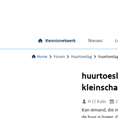
Kennisnetwerk
Nieuws
L
Home
Forum
Huurtoeslag
huurtoeslag
huurtoesl
kleinscha
H CJ Kalis
2
Kan iemand, die in
de huur is hoger,