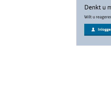
Denkt u 
Wilt u reagere
Inlogge